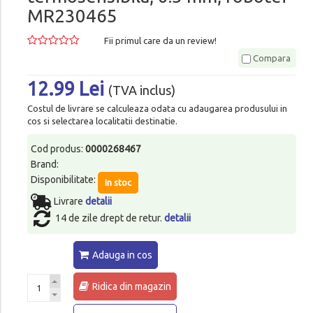
MR230465
Fii primul care da un review!
Compara
12.99 Lei
(TVA inclus)
Costul de livrare se calculeaza odata cu adaugarea produsului in
cos si selectarea localitatii destinatie.
Cod produs:
0000268467
Brand:
Disponibilitate:
In stoc
Livrare
detalii
14 de zile drept de retur.
detalii
Adauga in cos
Ridica din magazin