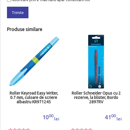
Trimite
Produse similare
Roller Keyroad Easy Writer,
Roller Schneider Opus cu 2
0.7 mm, culoare de scriere
rezerve, la blister, Bordo
albastru KR971245
2897RV
00
00
10
41
lei
lei