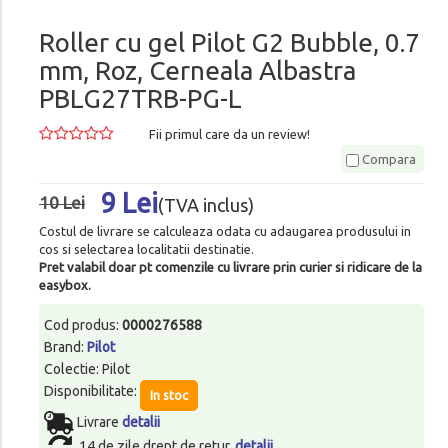
Roller cu gel Pilot G2 Bubble, 0.7
mm, Roz, Cerneala Albastra
PBLG27TRB-PG-L
Fii primul care da un review!
Compara
9 Lei
10 Lei
(TVA inclus)
Costul de livrare se calculeaza odata cu adaugarea produsului in
cos si selectarea localitatii destinatie.
Pret valabil doar pt comenzile cu livrare prin curier si ridicare de la
easybox.
Cod produs:
0000276588
Brand:
Pilot
Colectie: Pilot
Disponibilitate:
In stoc
Livrare
detalii
14 de zile drept de retur.
detalii