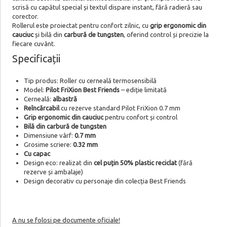
scrisă cu capătul special și textul dispare instant, fără radieră sau
corector.
Rollerul este proiectat pentru confort zilnic, cu
grip ergonomic din
cauciuc
și bilă din
carbură de tungsten
, oferind control și precizie la
fiecare cuvânt.
Specificații
Tip produs: Roller cu cerneală termosensibilă
Model:
Pilot FriXion Best Friends
– ediție limitată
Cerneală:
albastră
Reîncărcabil
cu rezerve standard Pilot FriXion 0.7 mm
Grip ergonomic din cauciuc
pentru confort și control
Bilă din carbură de tungsten
Dimensiune vârf:
0.7 mm
Grosime scriere:
0.32 mm
Cu capac
Design eco: realizat din
cel puțin 50% plastic reciclat
(fără
rezerve și ambalaje)
Design decorativ cu personaje din colecția Best Friends
A nu se folosi pe documente oficiale!