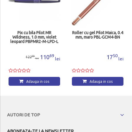
Pix cu bila Pilot MR
Roller cu gel Pilot Maica, 0.4
Wildness, 1.0 mm, violet
mm, maro PBL-GCM4-BN
leopard PBPMR2-M-LPD-L
69
50
110
17
99
122
lei
lei
lei
Adauga in cos
Adauga in cos
AUTORI DE TOP
ABONEAZA-TE LA NEWSLETTER