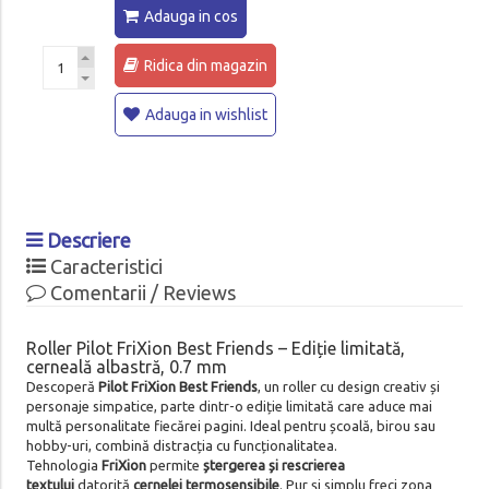
Adauga in cos
Ridica din magazin
Adauga in wishlist
Descriere
Caracteristici
Comentarii / Reviews
Roller Pilot FriXion Best Friends – Ediție limitată,
cerneală albastră, 0.7 mm
Descoperă
Pilot FriXion Best Friends
, un roller cu design creativ și
personaje simpatice, parte dintr-o ediție limitată care aduce mai
multă personalitate fiecărei pagini. Ideal pentru școală, birou sau
hobby-uri, combină distracția cu funcționalitatea.
Tehnologia
FriXion
permite
ștergerea și rescrierea
textului
datorită
cernelei termosensibile
. Pur și simplu freci zona