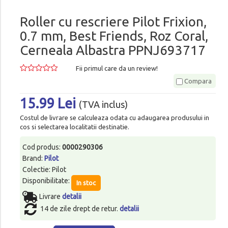
Roller cu rescriere Pilot Frixion,
0.7 mm, Best Friends, Roz Coral,
Cerneala Albastra PPNJ693717
Fii primul care da un review!
Compara
15.99 Lei
(TVA inclus)
Costul de livrare se calculeaza odata cu adaugarea produsului in
cos si selectarea localitatii destinatie.
Cod produs:
0000290306
Brand:
Pilot
Colectie: Pilot
Disponibilitate:
In stoc
Livrare
detalii
14 de zile drept de retur.
detalii