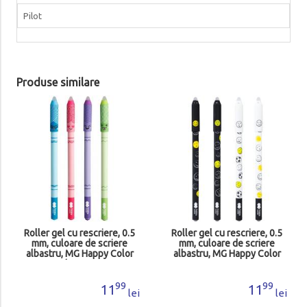
Pilot
Produse similare
Roller gel cu rescriere, 0.5
Roller gel cu rescriere, 0.5
mm, culoare de scriere
mm, culoare de scriere
albastru, MG Happy Color
albastru, MG Happy Color
Faces Lol HA412001LO-
Fun HA412001FU3
KP40
99
99
11
11
lei
lei