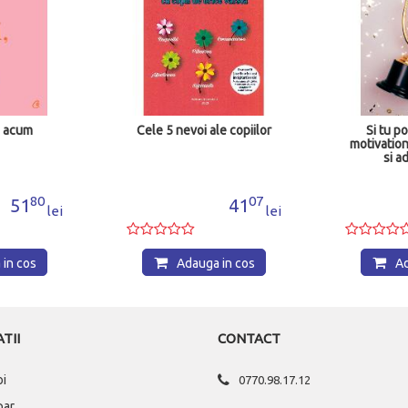
i, acum
Cele 5 nevoi ale copiilor
Si tu p
motivation
si a
80
07
51
41
lei
lei
in cos
Adauga in cos
Ad
TII
CONTACT
oi
0770.98.17.12
par