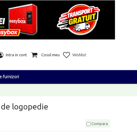
Intra in cont
Cosul meu
Wishlist
e furnizori
t de logopedie
Compara