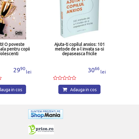
oti! O poveste
Ajuta-ti copilul anxios: 101
ala pentru copii
metode de a-l invata sa-si
dolescenti
depaseasca fricile
90
66
29
30
lei
lei
auga in cos
Adauga in cos