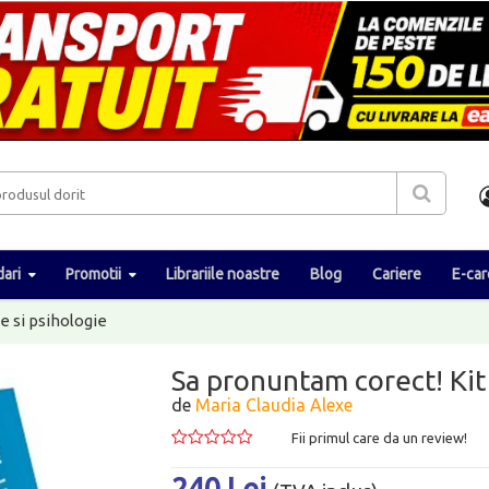
ari
Promotii
Librariile noastre
Blog
Cariere
E-car
e si psihologie
Sa pronuntam corect! Ki
de
Maria Claudia Alexe
Fii primul care da un review!
240 Lei