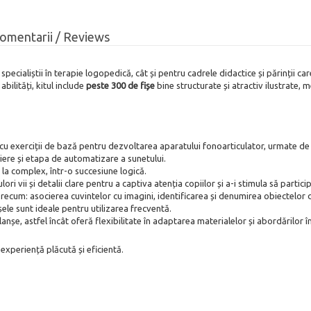
omentarii / Reviews
ecialiștii în terapie logopedică, cât și pentru cadrele didactice și părinții ca
bilități, kitul include
peste 300 de fișe
bine structurate și atractiv ilustrate, 
u exerciții de bază pentru dezvoltarea aparatului fonoarticulator, urmate de 
ențiere și etapa de automatizare a sunetului.
plu la complex, într-o succesiune logică.
ulori vii și detalii clare pentru a captiva atenția copiilor și a-i stimula să pa
precum: asocierea cuvintelor cu imagini, identificarea și denumirea obiectelor d
șele sunt ideale pentru utilizarea frecventă.
nșe, astfel încât oferă flexibilitate în adaptarea materialelor și abordărilor în
 experiență plăcută și eficientă.