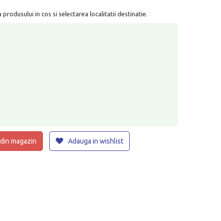
rodusului in cos si selectarea localitatii destinatie.
 din magazin
Adauga in wishlist