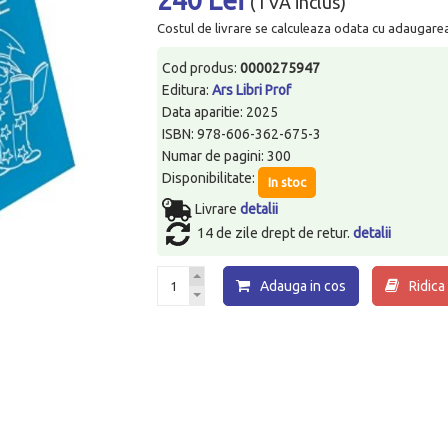
(TVA inclus)
Costul de livrare se calculeaza odata cu adaugarea p
Cod produs:
0000275947
Editura:
Ars Libri Prof
Data aparitie: 2025
ISBN: 978-606-362-675-3
Numar de pagini: 300
Disponibilitate:
In stoc
Livrare
detalii
14 de zile drept de retur.
detalii
Adauga in cos
Ridica