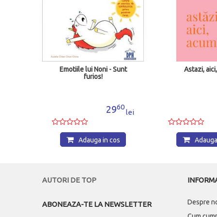
a fii
Emotiile lui Noni - Sunt
Astazi, aic
furios!
99
60
9
29
lei
lei
os
Adauga in cos
Adauga 
AUTORI DE TOP
INFORMA
Despre n
ABONEAZA-TE LA NEWSLETTER
Cum cum