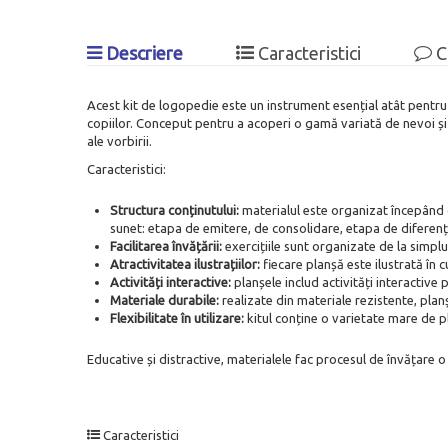
Descriere
Caracteristici
C
Acest kit de logopedie este un instrument esențial atât pentru sp
copiilor. Conceput pentru a acoperi o gamă variată de nevoi și a
ale vorbirii.
Caracteristici:
Structura conținutului:
materialul este organizat începând c
sunet: etapa de emitere, de consolidare, etapa de difer
Facilitarea învățării:
exercițiile sunt organizate de la sim
Atractivitatea ilustrațiilor:
fiecare planșă este ilustrată în c
Activități interactive:
planșele includ activități interactive 
Materiale durabile:
realizate din materiale rezistente, plan
Flexibilitate
în
utilizare:
kitul conține o varietate mare de pla
Educative și distractive, materialele fac procesul de învățare o
Caracteristici