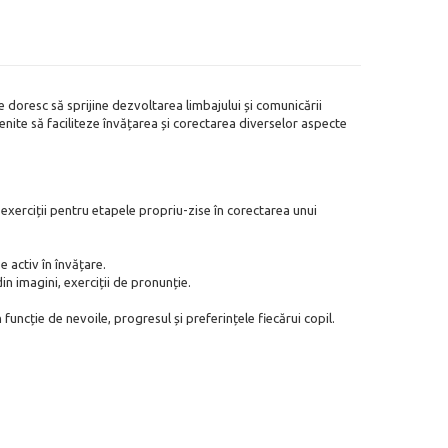
re doresc să sprijine dezvoltarea limbajului și comunicării
menite să faciliteze învățarea și corectarea diverselor aspecte
exerciții pentru etapele propriu-zise în corectarea unui
rticipe activ în învățare.
in imagini, exerciții de pronunție.
 funcție de nevoile, progresul și preferințele fiecărui copil.