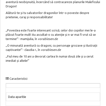
aventură neobișnuită, încercând să contracareze planurile Maleficului
Dragon!
Alătură-te și tu salvatorilor dragonilor într-o poveste despre
prietenie, curaj și responsabilitate!
„Povestea este foarte interesant scrisă; celor doi copiilor mei le-a
plăcut foarte mult! Au ascultat-o cu atenție și n-ar mai fi vrut să se
termine!”- mamijulia, în
vorablesen.de
„O minunată aventură cu dragoni, cu personaje grozave și ilustrații
captivante!”- claudia r., în
vorablesen.de
„Fiul meu de 10 ani a devorat cartea în numai două zile și a cerut
imediat și altele!”
Caracteristici
Data aparitie