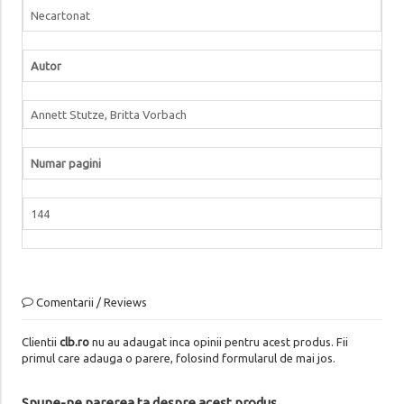
Necartonat
Autor
Annett Stutze, Britta Vorbach
Numar pagini
144
Comentarii / Reviews
Clientii
clb.ro
nu au adaugat inca opinii pentru acest produs. Fii
primul care adauga o parere, folosind formularul de mai jos.
Spune-ne parerea ta despre acest produs