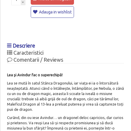
Adauga in wishlist
Descriere
Caracteristici
Comentarii / Reviews
Lea și Avindur fac o superechipă!
Lea se mută în satul Stânca Dragonului, iar viața ei ia o întorsătură
neașteptată. Atunci când o întâlnește, întâmplător, pe Nebula, o zână
cu un ou de dragon magic, aceasta îi scoate la iveală o misiune
crucială: trebuie să aibă grijă de oul de dragon, căci pe tărâmul lor,
Maleficul Dragon al 13-lea a preluat puterea și vrea să captureze toți
puii de dragon.
Curând, din ou iese Avindur… un dragonel deloc capricios, dar curios
și prietenos. Va reuși Lea să-și respecte promisiunea și să ducă
misiunea la bun sfârșit? Împreună cu prietenii ei, pornește într-o