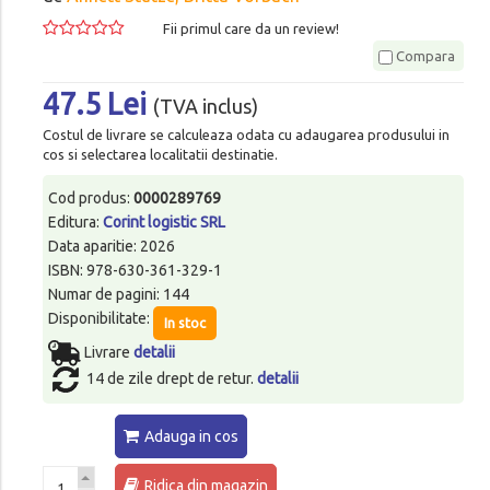
Fii primul care da un review!
Compara
47.5 Lei
(TVA inclus)
Costul de livrare se calculeaza odata cu adaugarea produsului in
cos si selectarea localitatii destinatie.
Cod produs:
0000289769
Editura:
Corint logistic SRL
Data aparitie: 2026
ISBN: 978-630-361-329-1
Numar de pagini: 144
Disponibilitate:
In stoc
Livrare
detalii
14 de zile drept de retur.
detalii
Adauga in cos
Ridica din magazin