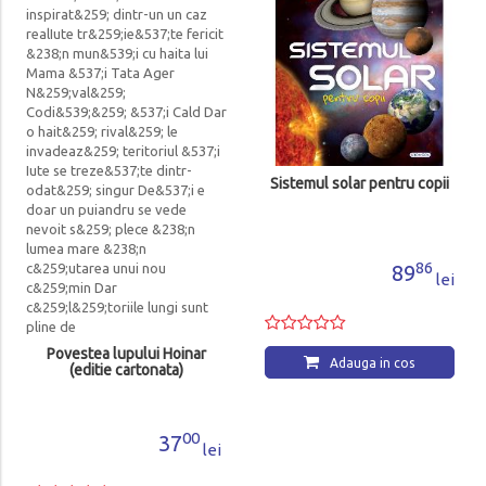
Sistemul solar pentru copii
86
89
lei
Povestea lupului Hoinar
Adauga in cos
(editie cartonata)
00
37
lei