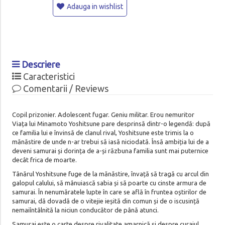
Adauga in wishlist
Descriere
Caracteristici
Comentarii / Reviews
Copil prizonier. Adolescent fugar. Geniu militar. Erou nemuritor
Viața lui Minamoto Yoshitsune pare desprinsă dintr-o legendă: după
ce familia lui e învinsă de clanul rival, Yoshitsune este trimis la o
mănăstire de unde n-ar trebui să iasă niciodată. Însă ambiția lui de a
deveni samurai și dorința de a-și răzbuna familia sunt mai puternice
decât frica de moarte.
Tânărul Yoshitsune fuge de la mănăstire, învață să tragă cu arcul din
galopul calului, să mânuiască sabia și să poarte cu cinste armura de
samurai. În nenumăratele lupte în care se află în fruntea oștirilor de
samurai, dă dovadă de o vitejie ieșită din comun și de o iscusință
nemaiîntâlnită la niciun conducător de până atunci.
Samurai este o carte despre rivalitate amarnică și despre curajul