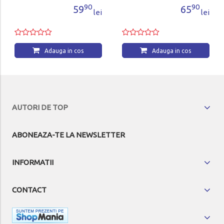
90
90
59
65
lei
lei
a in cos
Adauga in cos
AUTORI DE TOP
ABONEAZA-TE LA NEWSLETTER
INFORMATII
CONTACT