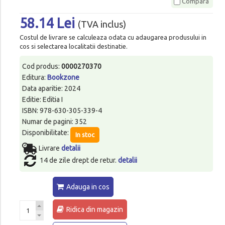
Compara
58.14 Lei
(TVA inclus)
Costul de livrare se calculeaza odata cu adaugarea produsului in
cos si selectarea localitatii destinatie.
Cod produs:
0000270370
Editura:
Bookzone
Data aparitie: 2024
Editie: Editia I
ISBN: 978-630-305-339-4
Numar de pagini: 352
Disponibilitate:
In stoc
Livrare
detalii
14 de zile drept de retur.
detalii
Adauga in cos
Ridica din magazin