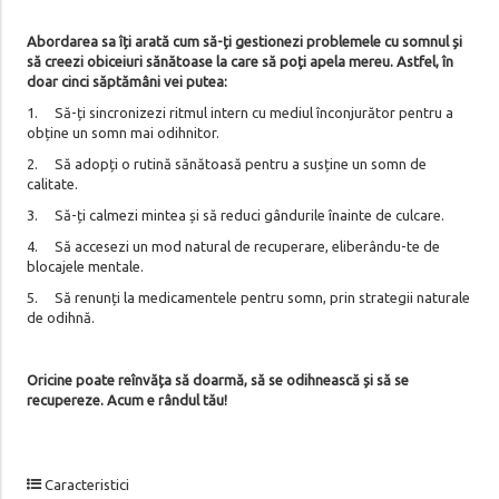
Abordarea sa îți arată cum să-ți gestionezi problemele cu somnul și
să creezi obiceiuri sănătoase la care să poți apela mereu. Astfel, în
doar cinci săptămâni vei putea:
1. Să-ți sincronizezi ritmul intern cu mediul înconjurător pentru a
obține un somn mai odihnitor.
2. Să adopți o rutină sănătoasă pentru a susține un somn de
calitate.
3. Să-ți calmezi mintea și să reduci gândurile înainte de culcare.
4. Să accesezi un mod natural de recuperare, eliberându-te de
blocajele mentale.
5. Să renunți la medicamentele pentru somn, prin strategii naturale
de odihnă.
Oricine poate reînvăța să doarmă, să se odihnească și să se
recupereze. Acum e rândul tău!
Caracteristici