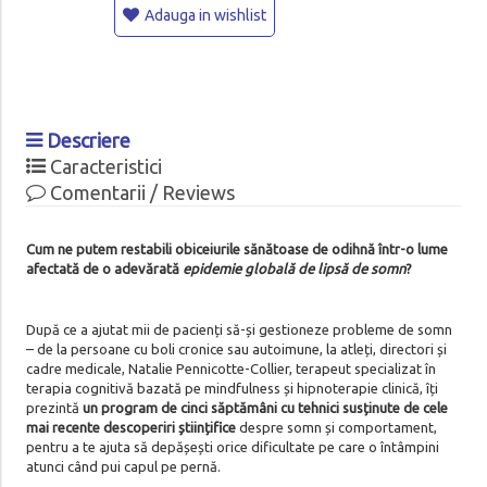
Adauga in wishlist
Descriere
Caracteristici
Comentarii / Reviews
Cum ne putem restabili obiceiurile sănătoase de odihnă într-o lume
afectată de o adevărată
epidemie globală de lipsă de somn
?
După ce a ajutat mii de pacienți să-și gestioneze probleme de somn
– de la persoane cu boli cronice sau autoimune, la atleți, directori și
cadre medicale, Natalie Pennicotte-Collier, terapeut specializat în
terapia cognitivă bazată pe mindfulness și hipnoterapie clinică, îți
prezintă
un program de cinci săptămâni cu tehnici susținute de cele
mai recente descoperiri științifice
despre somn și comportament,
pentru a te ajuta să depășești orice dificultate pe care o întâmpini
atunci când pui capul pe pernă.