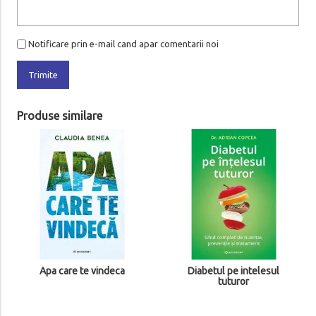
Notificare prin e-mail cand apar comentarii noi
Trimite
Produse similare
Sanatos orice ar fi
00
59
le
Adauga in cos
e vindeca
Diabetul pe intelesul
tuturor