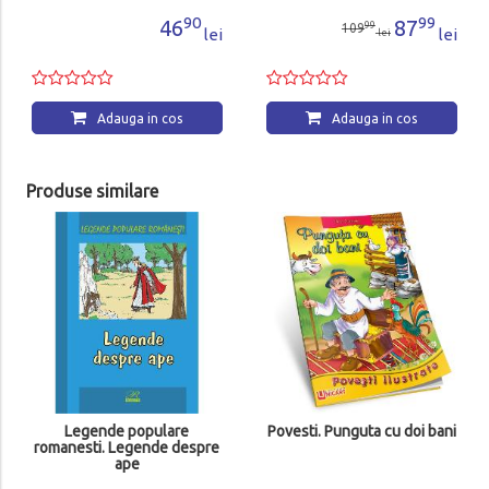
90
99
46
87
99
109
lei
lei
lei
Adauga in cos
Adauga in cos
Produse similare
Legende populare
Povesti. Punguta cu doi bani
romanesti. Legende despre
ape