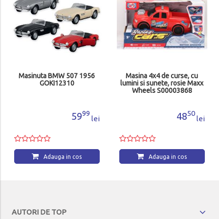
Masinuta BMW 507 1956
Masina 4x4 de curse, cu
GOKI12310
lumini si sunete, rosie Maxx
Wheels S00003868
99
50
59
48
lei
lei
Adauga in cos
Adauga in cos
AUTORI DE TOP