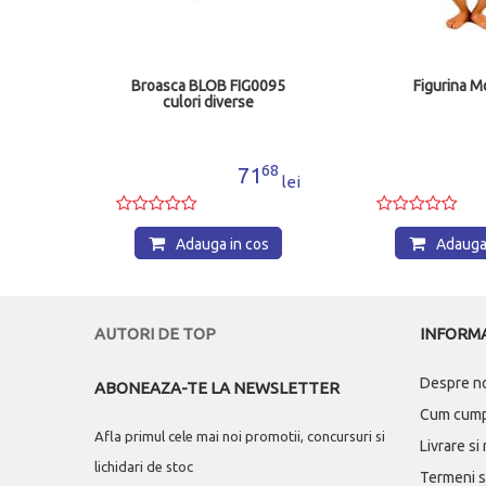
zen
Broasca BLOB FIG0095
Figurina 
culori diverse
00
68
2
71
lei
lei
os
Adauga in cos
Adauga 
AUTORI DE TOP
INFORMA
Despre n
ABONEAZA-TE LA NEWSLETTER
Cum cum
Afla primul cele mai noi promotii, concursuri si
Livrare si
lichidari de stoc
Termeni si