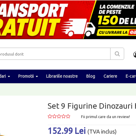
ari
Promotii
Librariile noastre
Blog
Cariere
E-car
Set 9 Figurine Dinozaur
Fii primul care da un review!
152.99 Lei
(TVA inclus)