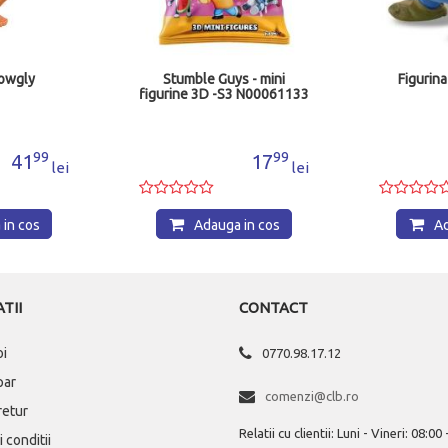
Mowgly
Stumble Guys - mini
Figurina
figurine 3D -S3 N00061133
99
99
41
17
lei
lei
in cos
Adauga in cos
Ad
TII
CONTACT
oi
0770.98.17.12
par
comenzi@clb.ro
 retur
Relatii cu clientii: Luni - Vineri: 08:00
 conditii