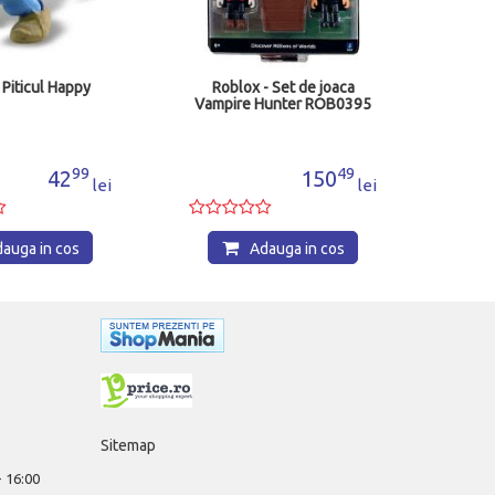
 Piticul Happy
Roblox - Set de joaca
Vampire Hunter ROB0395
99
49
42
150
lei
lei
auga in cos
Adauga in cos
Sitemap
 - 16:00