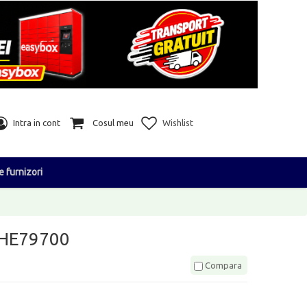
Intra in cont
Cosul meu
Wishlist
e furnizori
i HE79700
Compara