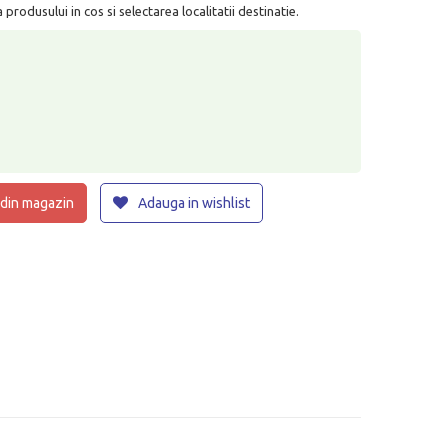
rodusului in cos si selectarea localitatii destinatie.
 din magazin
Adauga in wishlist