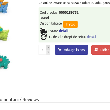
Costul de livrare se calculeaza odata cu adaugarea p
Cod produs:
0000289752
Brand:
Disponibilitate:
In stoc
Livrare
detalii
14 de zile drept de retur.
detalii
Adauga in cos
Ridica
omentarii / Reviews