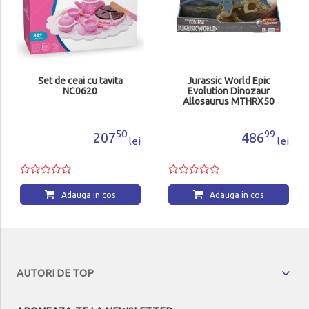
Set de ceai cu tavita
Jurassic World Epic
NC0620
Evolution Dinozaur
Allosaurus MTHRX50
50
99
207
486
lei
lei
Adauga in cos
Adauga in cos
AUTORI DE TOP