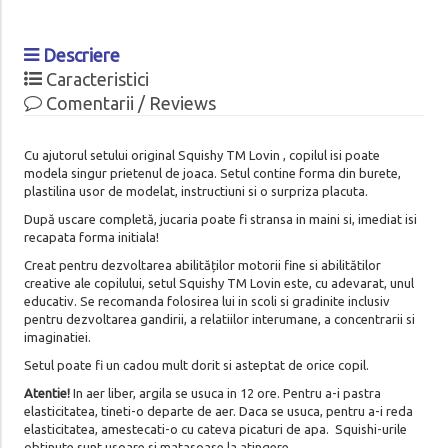
Descriere
Caracteristici
Comentarii / Reviews
Cu ajutorul setului original Squishy TM Lovin , copilul isi poate
modela singur prietenul de joaca. Setul contine forma din burete,
plastilina usor de modelat, instructiuni si o surpriza placuta.
După uscare completă, jucaria poate fi stransa in maini si, imediat isi
recapata forma initiala!
Creat pentru dezvoltarea abilităților motorii fine si abilitătilor
creative ale copilului, setul Squishy TM Lovin este, cu adevarat, unul
educativ. Se recomanda folosirea lui in scoli si gradinite inclusiv
pentru dezvoltarea gandirii, a relatiilor interumane, a concentrarii si
imaginatiei.
Setul poate fi un cadou mult dorit si asteptat de orice copil.
Atentie!
In aer liber, argila se usuca in 12 ore. Pentru a-i pastra
elasticitatea, tineti-o departe de aer. Daca se usuca, pentru a-i reda
elasticitatea, amestecati-o cu cateva picaturi de apa. Squishi-urile
obtinute sunt usoare si matasoase la atingere.