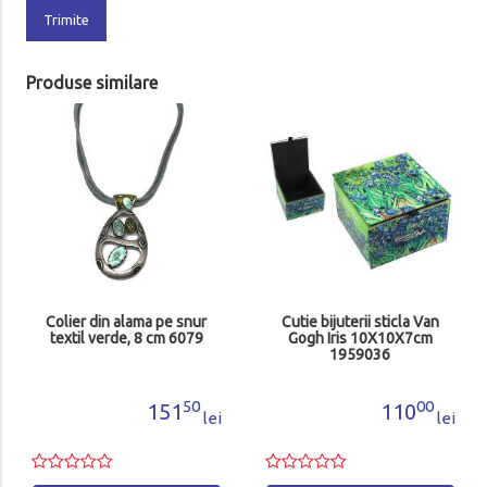
Trimite
Produse similare
Colier din alama pe snur
Cutie bijuterii sticla Van
textil verde, 8 cm 6079
Gogh Iris 10X10X7cm
1959036
50
00
151
110
lei
lei