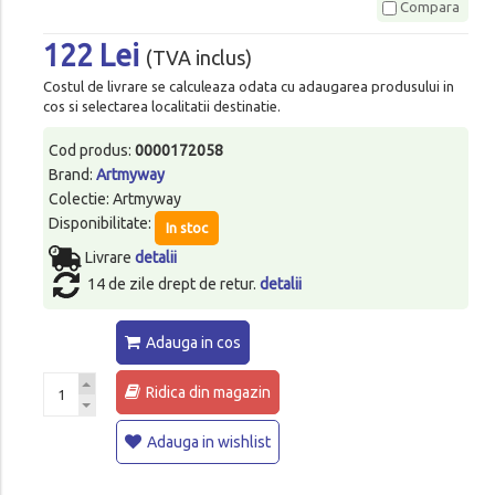
Compara
122 Lei
(TVA inclus)
Costul de livrare se calculeaza odata cu adaugarea produsului in
cos si selectarea localitatii destinatie.
Cod produs:
0000172058
Brand:
Artmyway
Colectie: Artmyway
Disponibilitate:
In stoc
Livrare
detalii
14 de zile drept de retur.
detalii
Adauga in cos
Ridica din magazin
Adauga in wishlist