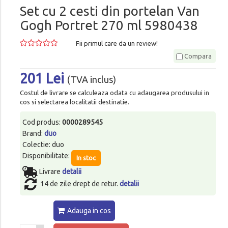
Set cu 2 cesti din portelan Van
Gogh Portret 270 ml 5980438
Fii primul care da un review!
Compara
201 Lei
(TVA inclus)
Costul de livrare se calculeaza odata cu adaugarea produsului in
cos si selectarea localitatii destinatie.
Cod produs:
0000289545
Brand:
duo
Colectie: duo
Disponibilitate:
In stoc
Livrare
detalii
14 de zile drept de retur.
detalii
Adauga in cos