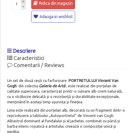
Ridica din magazin
Adauga in wishlist
Descriere
Caracteristici
Comentarii / Reviews
Un set de două cești cu farfurioare
PORTRETUL LUI Vincent Van
Gogh
din colectia
Galeria de Artă
, este realizat din porțelan de
calitate superioara, caracterizat printr-o culoare alb-crem naturală,
cu o strălucire delicată și o rezistență și durabilitate excepționale,
menținând în același timp ușurința și finețea.
Linia este realizată din porțelan alb, decorată cu un fragment dintr-o
reproducere a tabloului „Autoportretul” de Vincent van Gogh.
Albastrul dominant al fundalului și al jachetei, combinat cu părul și
barba intens roșiatică a artistului, creează o compoziție unică și
inedita.