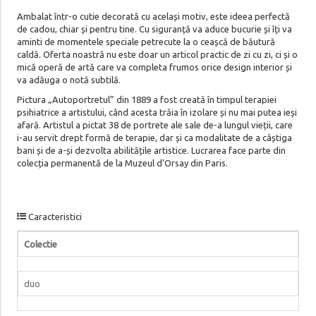
Ambalat într-o cutie decorată cu același motiv, este ideea perfectă
de cadou, chiar și pentru tine. Cu siguranță va aduce bucurie și îți va
aminti de momentele speciale petrecute la o ceașcă de băutură
caldă. Oferta noastră nu este doar un articol practic de zi cu zi, ci și o
mică operă de artă care va completa frumos orice design interior și
va adăuga o notă subtilă.
Pictura „Autoportretul” din 1889 a fost creată în timpul terapiei
psihiatrice a artistului, când acesta trăia în izolare și nu mai putea ieși
afară. Artistul a pictat 38 de portrete ale sale de-a lungul vieții, care
i-au servit drept formă de terapie, dar și ca modalitate de a câștiga
bani și de a-și dezvolta abilitățile artistice. Lucrarea face parte din
colecția permanentă de la Muzeul d'Orsay din Paris.
Caracteristici
Colectie
duo