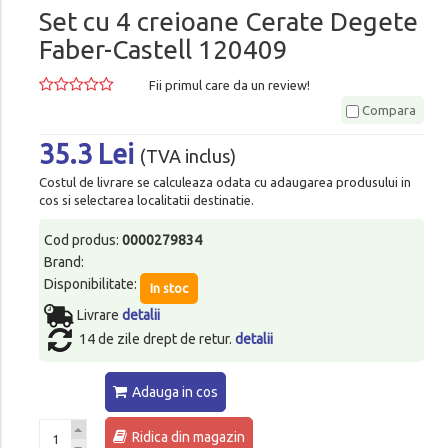
Set cu 4 creioane Cerate Degete
Faber-Castell 120409
Fii primul care da un review!
Compara
35.3 Lei
(TVA inclus)
Costul de livrare se calculeaza odata cu adaugarea produsului in
cos si selectarea localitatii destinatie.
Cod produs:
0000279834
Brand:
Disponibilitate:
In stoc
Livrare
detalii
14 de zile drept de retur.
detalii
Adauga in cos
Ridica din magazin