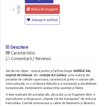
Ridica din magazin
Adauga in wishlist
Descriere
Caracteristici
Comentarii / Reviews
Set de mic dejun - ceașcă jumbo și farfurie lungă
MARELE VAL
inspirat de Hokusai
din
colecția Art Gallery
, este realizat din
porțelan de calitate superioara, caracterizat printr-o culoare alb-
crem naturală, cu o strălucire delicată și o rezistență și durabilitate
excepționale, menținând în același timp ușurință și finețe.
O linie realizată din porțelan alb, decorată cu un fragment dintr-o
reproducere a xilogravurii „Marele Val din Kanagawa” de Hokusai
Katsushika. Culorile armonioase și calme de bleumarin și albastru,