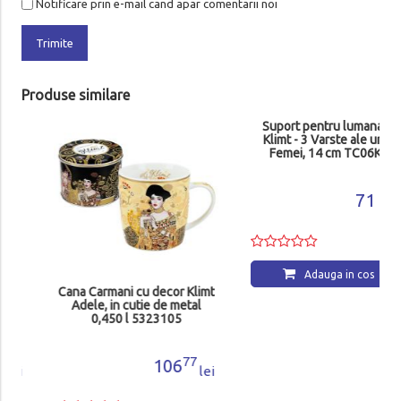
Notificare prin e-mail cand apar comentarii noi
Trimite
Produse similare
Cana Carmani cu decor Klimt
Suport pentru lumanare
Adele, in cutie de metal
Klimt - 3 Varste ale unei
0,450 l 5323105
Femei, 14 cm TC06KL
77
17
106
71
lei
lei