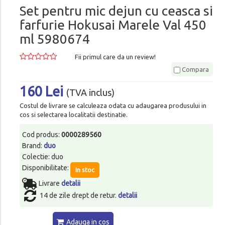
Set pentru mic dejun cu ceasca si
farfurie Hokusai Marele Val 450
ml 5980674
Fii primul care da un review!
Compara
160 Lei
(TVA inclus)
Costul de livrare se calculeaza odata cu adaugarea produsului in
cos si selectarea localitatii destinatie.
Cod produs:
0000289560
Brand:
duo
Colectie: duo
Disponibilitate:
In stoc
Livrare
detalii
14 de zile drept de retur.
detalii
Adauga in cos