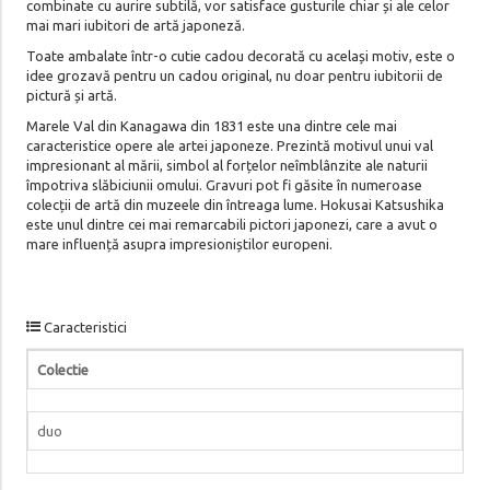
combinate cu aurire subtilă, vor satisface gusturile chiar și ale celor
mai mari iubitori de artă japoneză.
Toate ambalate într-o cutie cadou decorată cu același motiv, este o
idee grozavă pentru un cadou original, nu doar pentru iubitorii de
pictură și artă.
Marele Val din Kanagawa din 1831 este una dintre cele mai
caracteristice opere ale artei japoneze. Prezintă motivul unui val
impresionant al mării, simbol al forțelor neîmblânzite ale naturii
împotriva slăbiciunii omului. Gravuri pot fi găsite în numeroase
colecții de artă din muzeele din întreaga lume. Hokusai Katsushika
este unul dintre cei mai remarcabili pictori japonezi, care a avut o
mare influență asupra impresioniștilor europeni.
Caracteristici
Colectie
duo