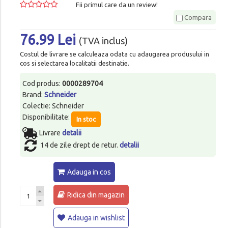
Fii primul care da un review!
Compara
76.99 Lei
(TVA inclus)
Costul de livrare se calculeaza odata cu adaugarea produsului in
cos si selectarea localitatii destinatie.
Cod produs:
0000289704
Brand:
Schneider
Colectie: Schneider
Disponibilitate:
In stoc
Livrare
detalii
14 de zile drept de retur.
detalii
Adauga in cos
Ridica din magazin
Adauga in wishlist