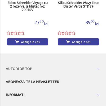
Stilou Schneider Voyage cu
Stilou Schneider Wavy 1buc
2 rezerve, la blister, roz
blister Verde STI179
2907RV
30
00
27
89
lei
lei
Adauga in cos
Adauga in cos
AUTORI DE TOP
ABONEAZA-TE LA NEWSLETTER
INFORMATII