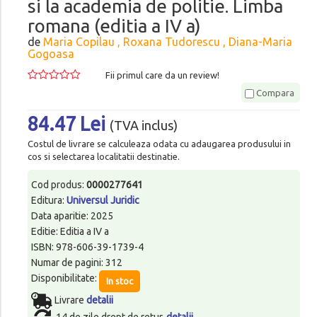
si la academia de politie. Limba
romana (editia a IV a)
de
Maria Copilau , Roxana Tudorescu , Diana-Maria
Gogoasa
Fii primul care da un review!
Compara
84.47 Lei
(TVA inclus)
Costul de livrare se calculeaza odata cu adaugarea produsului in
cos si selectarea localitatii destinatie.
Cod produs:
0000277641
Editura:
Universul Juridic
Data aparitie: 2025
Editie: Editia a IV a
ISBN: 978-606-39-1739-4
Numar de pagini: 312
Disponibilitate:
In stoc
Livrare
detalii
14 de zile drept de retur.
detalii