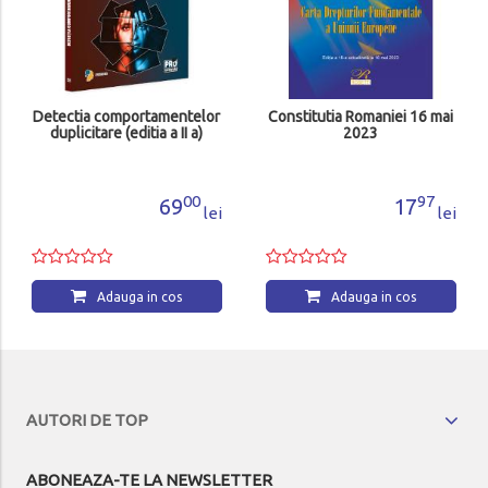
Detectia comportamentelor
Constitutia Romaniei 16 mai
duplicitare (editia a II a)
2023
00
97
69
17
lei
lei
Adauga in cos
Adauga in cos
AUTORI DE TOP
ABONEAZA-TE LA NEWSLETTER