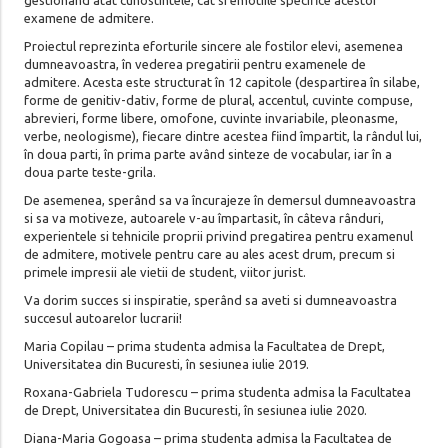
examene de admitere.
Proiectul reprezinta eforturile sincere ale fostilor elevi, asemenea
dumneavoastra, în vederea pregatirii pentru examenele de
admitere. Acesta este structurat în 12 capitole (despartirea în silabe,
forme de genitiv-dativ, forme de plural, accentul, cuvinte compuse,
abrevieri, forme libere, omofone, cuvinte invariabile, pleonasme,
verbe, neologisme), fiecare dintre acestea fiind împartit, la rândul lui,
în doua parti, în prima parte având sinteze de vocabular, iar în a
doua parte teste-grila.
De asemenea, sperând sa va încurajeze în demersul dumneavoastra
si sa va motiveze, autoarele v-au împartasit, în câteva rânduri,
experientele si tehnicile proprii privind pregatirea pentru examenul
de admitere, motivele pentru care au ales acest drum, precum si
primele impresii ale vietii de student, viitor jurist.
Va dorim succes si inspiratie, sperând sa aveti si dumneavoastra
succesul autoarelor lucrarii!
Maria Copilau – prima studenta admisa la Facultatea de Drept,
Universitatea din Bucuresti, în sesiunea iulie 2019.
Roxana-Gabriela Tudorescu – prima studenta admisa la Facultatea
de Drept, Universitatea din Bucuresti, în sesiunea iulie 2020.
Diana-Maria Gogoasa – prima studenta admisa la Facultatea de