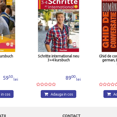
Kursbuch
Schritte international neu
Ghid de co
3+4 kursbuch
german, 
50
00
59
89
lei
lei
in cos
Adauga in cos
Ad
TII
CONTACT