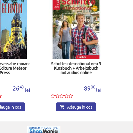
Ei
Deut
kurs
nversatie roman-
Schritte international neu 3
Editura Meteor
Kursbuch + Arbeitsbuch
Press
mit audios online
43
00
26
89
lei
lei
auga in cos
Adauga in cos