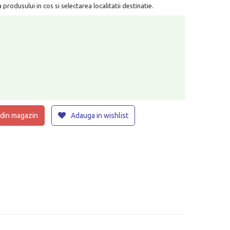
rodusului in cos si selectarea localitatii destinatie.
 din magazin
Adauga in wishlist