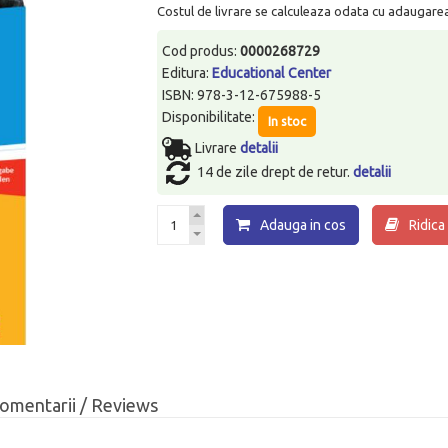
Costul de livrare se calculeaza odata cu adaugarea p
Cod produs:
0000268729
Editura:
Educational Center
ISBN: 978-3-12-675988-5
Disponibilitate:
In stoc
Livrare
detalii
14 de zile drept de retur.
detalii
Adauga in cos
Ridica
omentarii / Reviews