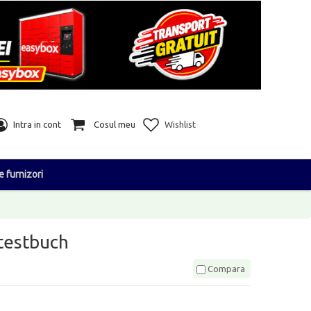
Intra in cont
Cosul meu
Wishlist
e furnizori
 testbuch
Compara