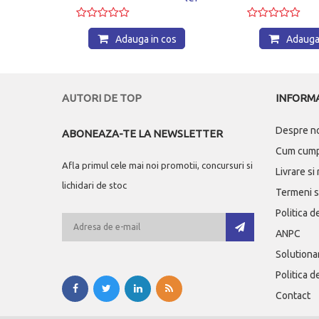
os
Adauga in cos
Adauga 
AUTORI DE TOP
INFORMA
Despre n
ABONEAZA-TE LA NEWSLETTER
Cum cum
Afla primul cele mai noi promotii, concursuri si
Livrare si
lichidari de stoc
Termeni si
Politica d
ANPC
Solutionar
Politica d
Contact