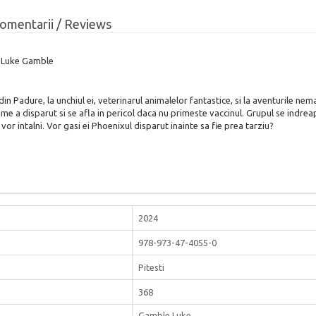
omentarii / Reviews
ar Luke Gamble
n Padure, la unchiul ei, veterinarul animalelor fantastice, si la aventurile ne
me a disparut si se afla in pericol daca nu primeste vaccinul. Grupul se indre
ii vor intalni. Vor gasi ei Phoenixul disparut inainte sa fie prea tarziu?
2024
978-973-47-4055-0
Pitesti
368
Gamble Luke