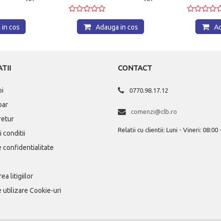
in cos
Adauga in cos
Ad
TII
CONTACT
oi
0770.98.17.12
par
comenzi@clb.ro
 retur
Relatii cu clientii: Luni - Vineri: 08:00
 conditii
e confidentialitate
ea litigiilor
e utilizare Cookie-uri