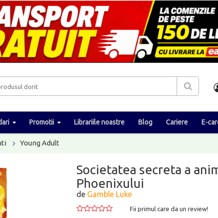
ari
Promotii
Librariile noastre
Blog
Cariere
E-car
ti
Young Adult
Societatea secreta a ani
Phoenixului
de
Gamble Luke
Fii primul care da un review!