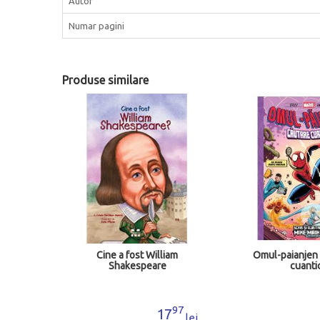
Autor
Numar pagini
Produse similare
ia mea
Cine a fost William
Omul-paianjen 
Shakespeare
cuanti
50
97
4
17
lei
lei