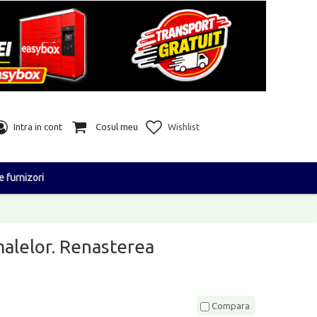
Intra in cont
Cosul meu
Wishlist
e furnizori
malelor. Renasterea
Compara