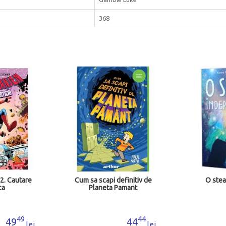
368
2. Cautare
Cum sa scapi definitiv de
O stea
ca
Planeta Pamant
49
44
49
44
lei
lei