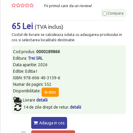
Fii primul care da un review!
Compara
65 Lei
(TVA inclus)
Costul de livrare se calculeaza odata cu adaugarea produsului in
cos si selectarea localitatii destinatie.
Cod produs:
0000289866
Editura:
Trei SRL
Data aparitie: 2026
Editie: Editia I
ISBN: 978-606-40-3139-6
Numar de pagini: 552
Disponibilitate:
In stoc
Livrare
detalii
14 de zile drept de retur.
detalii
Adauga in cos