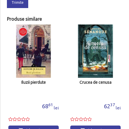
Trimite
Produse similare
Vrajitoarea din Portobello
80
51
lei
Adauga in cos
Crucea de cenusa
37
62
lei