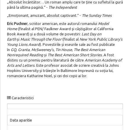
„Absolut încântător… Un roman amplu care te ține cu sufletul la gură
până la ultima pagină.“ -
The Independent
„Emoționant, amuzant, absolut captivant.“ -
The Sunday Times
Eric Puchner
, scriitor american, este autorul romanului
Model
Home
(finalist al PEN/ Faulkner Award și câștigător al California
Book Award) și a două volume de povestiri:
Last Day on
Earth
și
Music Through the Floor
(finalist al
New York Public Library’s
Young Lions Award
). Povestirile și eseurile sale au fost publicate
în
GQ
,
Granta
,
McSweeney’s, Tin House
,
The Best American
Nonrequired Reading
și
The Best American Short Stories
. A fost
distins cu un premiu pentru literatură de către
American Academy of
Arts and Letters
. Este profesor asociat de scriere creativă la Johns
Hopkins University și trăiește în Baltimore împreună cu soția lui,
romanciera Katharine Noel, și cei doi copii ai lor.
Caracteristici
Data aparitie