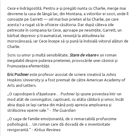
Cece e îndrăgostită. Pentru a-și pregăti nunta cu Charlie, merge mai
devreme la casa de lângă lac, din Montana, a viitorilor ei socri, unde îl
cunoaște pe Garrett — cel mai bun prieten al lui Charlie, pe care
acesta l-a rugat să le oficieze căsătoria. Dar după câteva zile
petrecute în compania lui Cece, aproape pe nesimțite, Garrett, un
bărbat depresiv și traumatizat, renunță la atitudinea lui
morocănoasă, iar Cece începe să-și pună la îndoială viitorul alături de
Charlie.
Scris cu umor și multă sensibilitate,
Stare de visare
e un roman
inegalabil despre puterea prieteniei, provocările unei căsnicii și
frumusețea efemerității.
Eric Puchner
este profesor asociat de scriere creativă la Johns
Hopkins University și a fost premiat de către American Academy of
Arts and Letters.
„O capodoperă sfâșietoare… Puchner își spune povestea într-un
mod atât de convingător, captivant, cu atâta căldură și umor, încât
abia după ce lași cartea din mână poți aprecia amploarea și
strălucirea operei sale.“ -
The Guardian
„O saga de familie emoționantă, de o remarcabilă profunzime
psihologică… Un roman care dă dovadă de o inventivitate
revigorantă.“ -
Kirkus Reviews