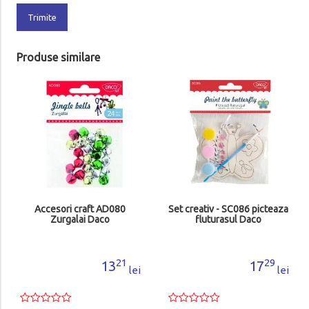
Trimite
Produse similare
Accesori craft AD080
Set creativ - SC086 picteaza
Zurgalai Daco
fluturasul Daco
21
29
13
17
lei
lei