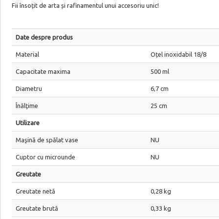
Fii însoțit de arta și rafinamentul unui accesoriu unic!
Date despre produs
Material
Oțel inoxidabil 18/8
Capacitate maxima
500 ml
Diametru
6,7 cm
Înălţime
25 cm
Utilizare
Maşină de spălat vase
NU
Cuptor cu microunde
NU
Greutate
Greutate netă
0,28 kg
Greutate brută
0,33 kg