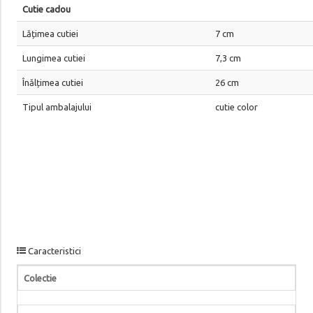
Cutie cadou
Lățimea cutiei
7 cm
Lungimea cutiei
7,3 cm
Înălțimea cutiei
26 cm
Tipul ambalajului
cutie color
Caracteristici
Colectie