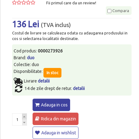
Fii primul care da un review!
Compara
136 Lei
(TVA inclus)
Costul de livrare se calculeaza odata cu adaugarea produsului in
cos si selectarea localitatii destinatie.
Cod produs:
0000273926
Brand:
duo
Colectie: duo
Disponibilitate:
In stoc
Livrare
detalii
14 de zile drept de retur.
detalii
Adauga in cos
Ridica din magazin
Adauga in wishlist