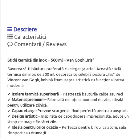
Descriere
Caracteristici
Comentarii / Reviews
Sticlă termică din inox – 500 ml – Van Gogh „Iris”
Savurează-ți băutura preferată cu eleganța artei! Această sticlă
termică din inox de 500 ml, decorată cu celebra pictură „Iris” de
Vincent van Gogh, îmbină frumusețea artistică cu funcționalitatea
modernă.
✔
Izolare termică superioară
– Păstrează băuturile calde sau reci
✔
Material premium
– Fabricată din oțel inoxidabil durabil, ideală
pentru utilizare zilnică.
✔
Capac etanș
– Previne scurgerile, fiind perfectă pentru transport.
✔
Design artistic
– Inspirată de capodopera impresionistă, aduce un
strop de magie fiecărei zile.
✔
Ideală pentru orice ocazie
– Perfectă pentru birou, călătorii, sală
de sport sau drumeții.