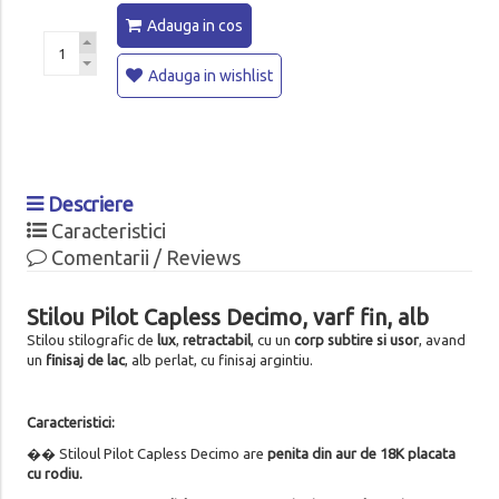
Adauga in cos
Adauga in wishlist
Descriere
Caracteristici
Comentarii / Reviews
Stilou Pilot Capless Decimo, varf fin, alb
Stilou stilografic de
lux
,
retractabil
, cu un
corp subtire si usor
, avand
un
finisaj de lac
, alb perlat, cu finisaj argintiu.
Caracteristici:
�� Stiloul Pilot Capless Decimo are
penita din aur de 18K placata
cu rodiu.