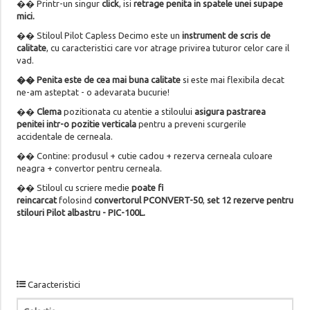
�� Printr-un singur
click
, isi
retrage penita in spatele unei supape
mici.
�� Stiloul Pilot Capless Decimo este un
instrument de scris de
calitate
, cu caracteristici care vor atrage privirea tuturor celor care il
vad.
�� Penita este de cea mai buna calitate
si este mai flexibila decat
ne-am asteptat - o adevarata bucurie!
��
Clema
pozitionata cu atentie a stiloului
asigura pastrarea
penitei intr-o pozitie verticala
pentru a preveni scurgerile
accidentale de cerneala.
�� Contine: produsul + cutie cadou + rezerva cerneala culoare
neagra + convertor pentru cerneala.
�� Stiloul cu scriere medie
poate fi
reincarcat
folosind
convertorul
PCONVERT-50
,
set 12 rezerve pentru
stilouri Pilot albastru - PIC-100L.
Caracteristici