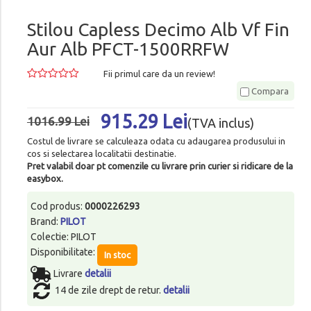
Stilou Capless Decimo Alb Vf Fin
Aur Alb PFCT-1500RRFW
Fii primul care da un review!
Compara
915.29 Lei
1016.99 Lei
(TVA inclus)
Costul de livrare se calculeaza odata cu adaugarea produsului in
cos si selectarea localitatii destinatie.
Pret valabil doar pt comenzile cu livrare prin curier si ridicare de la
easybox.
Cod produs:
0000226293
Brand:
PILOT
Colectie: PILOT
Disponibilitate:
In stoc
Livrare
detalii
14 de zile drept de retur.
detalii