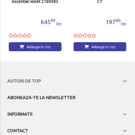
essential violet 2169385
CT
99
00
645
197
lei
lei
Adauga in cos
Adauga in cos
AUTORI DE TOP
ABONEAZA-TE LA NEWSLETTER
INFORMATII
CONTACT