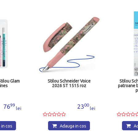
tilou Glam
Stilou Schneider Voice
Stilou Sc
ines
2026 ST 1515 roz
patroane b
p
99
00
76
23
lei
lei
in cos
Adauga in cos
Ad