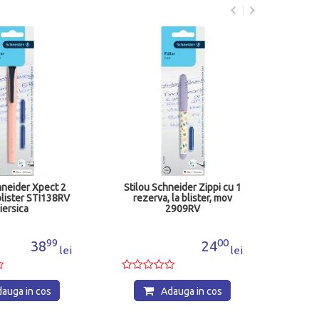
Stil
rez
hneider Xpect 2
Stilou Schneider Zippi cu 1
lister STI138RV
rezerva, la blister, mov
iersica
2909RV
99
00
38
24
lei
lei
auga in cos
Adauga in cos