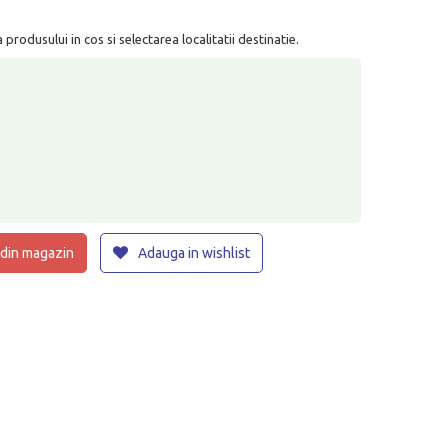
rodusului in cos si selectarea localitatii destinatie.
 din magazin
Adauga in wishlist