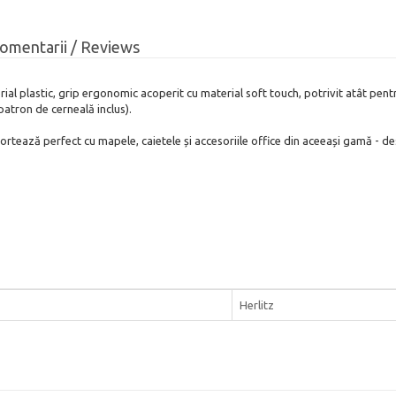
omentarii / Reviews
rial plastic, grip ergonomic acoperit cu material soft touch, potrivit atât pentr
patron de cerneală inclus).
rtează perfect cu mapele, caietele și accesoriile office din aceeași gamă - de
Herlitz