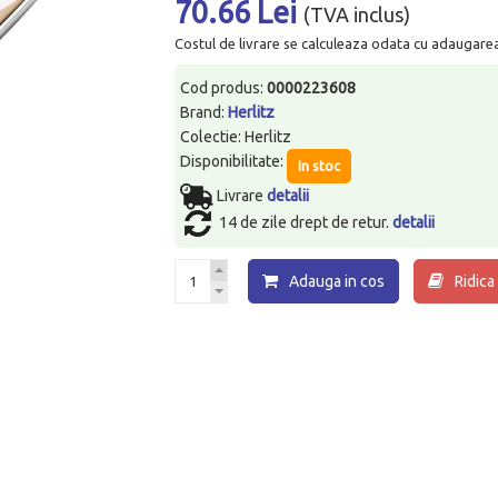
70.66 Lei
(TVA inclus)
Costul de livrare se calculeaza odata cu adaugarea p
Cod produs:
0000223608
Brand:
Herlitz
Colectie: Herlitz
Disponibilitate:
In stoc
Livrare
detalii
14 de zile drept de retur.
detalii
Adauga in cos
Ridica