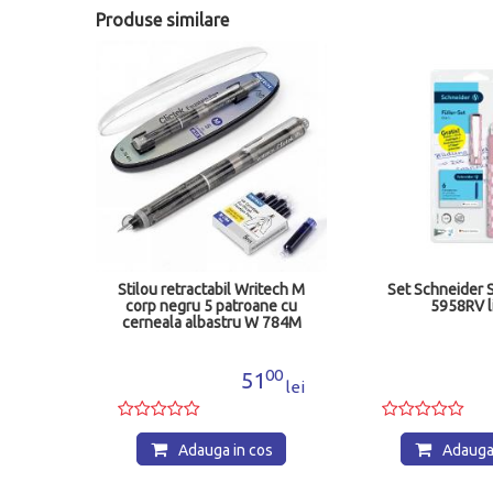
Produse similare
itech M
Stilou retractabil Writech M
Set Schneider S
e cu
corp negru 5 patroane cu
5958RV l
 784M
cerneala albastru W 784M
1 E BLUE
00
00
1
51
lei
lei
os
Adauga in cos
Adauga 