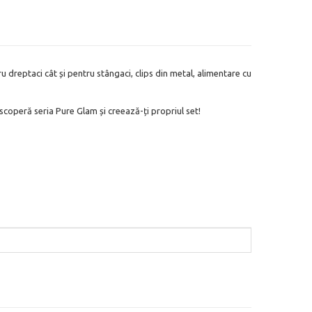
u dreptaci cât și pentru stângaci, clips din metal, alimentare cu
scoperă seria Pure Glam și creează-ți propriul set!