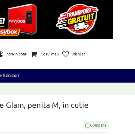
Intra in cont
Cosul meu
Wishlist
e furnizori
e Glam, penita M, in cutie
Compara