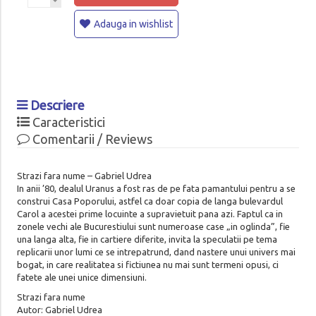
Adauga in wishlist
Descriere
Caracteristici
Comentarii / Reviews
Strazi fara nume – Gabriel Udrea
In anii ’80, dealul Uranus a fost ras de pe fata pamantului pentru a se
construi Casa Poporului, astfel ca doar copia de langa bulevardul
Carol a acestei prime locuinte a supravietuit pana azi. Faptul ca in
zonele vechi ale Bucurestiului sunt numeroase case „in oglinda”, fie
una langa alta, fie in cartiere diferite, invita la speculatii pe tema
replicarii unor lumi ce se intrepatrund, dand nastere unui univers mai
bogat, in care realitatea si fictiunea nu mai sunt termeni opusi, ci
fatete ale unei unice dimensiuni.
Strazi fara nume
Autor: Gabriel Udrea