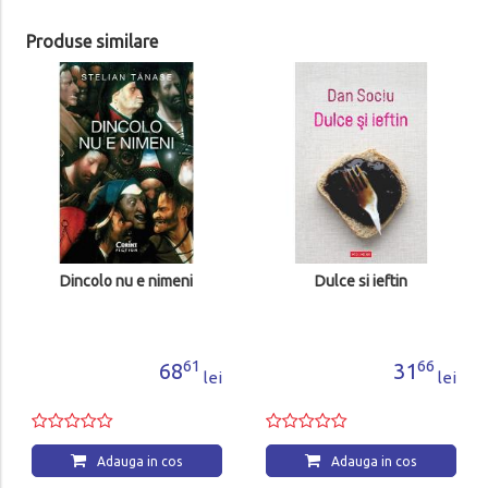
Produse similare
Dincolo nu e nimeni
Dulce si ieftin
61
66
68
31
lei
lei
Adauga in cos
Adauga in cos