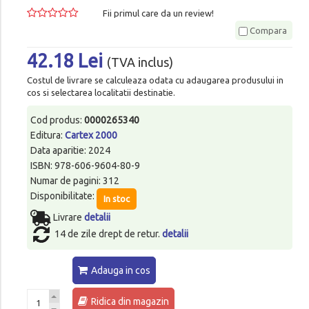
Fii primul care da un review!
Compara
42.18 Lei
(TVA inclus)
Costul de livrare se calculeaza odata cu adaugarea produsului in
cos si selectarea localitatii destinatie.
Cod produs:
0000265340
Editura:
Cartex 2000
Data aparitie: 2024
ISBN: 978-606-9604-80-9
Numar de pagini: 312
Disponibilitate:
In stoc
Livrare
detalii
14 de zile drept de retur.
detalii
Adauga in cos
Ridica din magazin