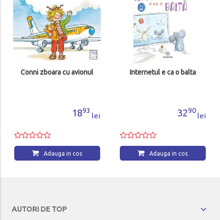
Conni zboara cu avionul
Internetul e ca o balta
93
90
18
32
lei
lei
Adauga in cos
Adauga in cos
AUTORI DE TOP