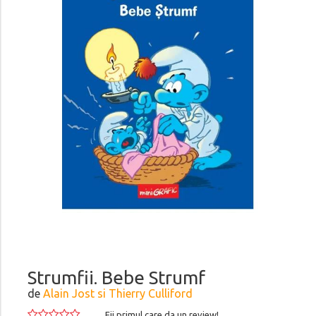
Strumfii. Bebe Strumf
de
Alain Jost si Thierry Culliford
Fii primul care da un review!