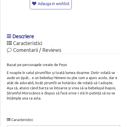
Adauga in wishlist
Descriere
Caracteristici
Comentarii / Reviews
Bazat pe personajele create de Peyo
E noapte în satul ștrumfilor și toată lumea doarme. Dintr-odată se
aude un țipăt... e un bebeluș! Nimeni nu știe cum a ajuns acolo, dar e
atât de adorabil, încât ștrumfii se hotărăsc de-ndată să-l adopte.
Așa că, atunci când barza se întoarce și vrea să ia bebelușul înapoi,
Ștrumful Morocănos e dispus să facă orice-i stă în putință să nu se
întâmple una ca asta.
Caracteristici