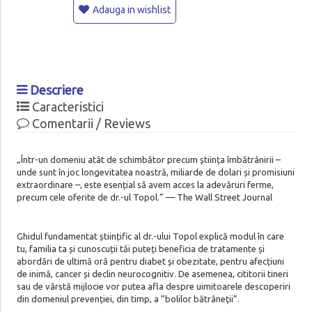
Adauga in wishlist
Descriere
Caracteristici
Comentarii / Reviews
„Într-un domeniu atât de schimbător precum știința îmbătrânirii –
unde sunt în joc longevitatea noastră, miliarde de dolari și promisiuni
extraordinare –, este esențial să avem acces la adevăruri ferme,
precum cele oferite de dr.-ul Topol.” — The Wall Street Journal
Ghidul fundamentat științific al dr.-ului Topol explică modul în care
tu, familia ta și cunoscuții tăi puteți beneficia de tratamente și
abordări de ultimă oră pentru diabet și obezitate, pentru afecțiuni
de inimă, cancer și declin neurocognitiv. De asemenea, cititorii tineri
sau de vârstă mijlocie vor putea afla despre uimitoarele descoperiri
din domeniul prevenției, din timp, a ”bolilor bătrâneții”.