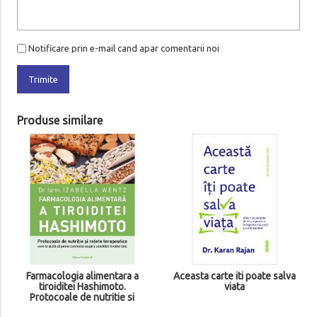
Notificare prin e-mail cand apar comentarii noi
Trimite
Produse similare
Ce stie corpul tau despre
fericire
00
59
lei
Adauga in cos
Aceasta carte iti poate salva
viata