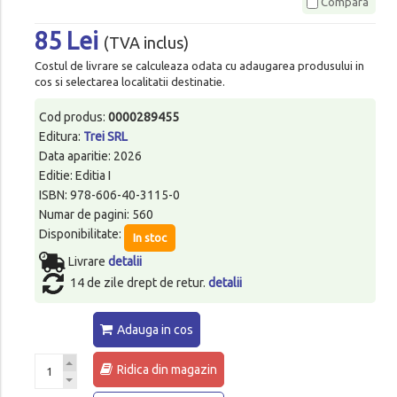
Compara
85 Lei
(TVA inclus)
Costul de livrare se calculeaza odata cu adaugarea produsului in
cos si selectarea localitatii destinatie.
Cod produs:
0000289455
Editura:
Trei SRL
Data aparitie: 2026
Editie: Editia I
ISBN: 978-606-40-3115-0
Numar de pagini: 560
Disponibilitate:
In stoc
Livrare
detalii
14 de zile drept de retur.
detalii
Adauga in cos
Ridica din magazin