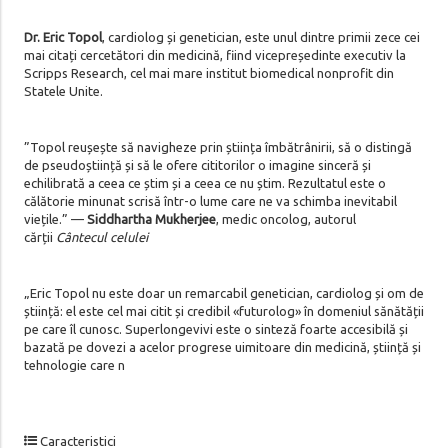
Dr. Eric Topol
, cardiolog și genetician, este unul dintre primii zece cei
mai citați cercetători din medicină, fiind vicepreședinte executiv la
Scripps Research, cel mai mare institut biomedical nonprofit din
Statele Unite.
”Topol reușește să navigheze prin știința îmbătrânirii, să o distingă
de pseudoștiință și să le ofere cititorilor o imagine sinceră și
echilibrată a ceea ce știm și a ceea ce nu știm. Rezultatul este o
călătorie minunat scrisă într-o lume care ne va schimba inevitabil
viețile.” —
Siddhartha Mukherjee
, medic oncolog, autorul
cărții
Cântecul celulei
„Eric Topol nu este doar un remarcabil genetician, cardiolog și om de
știință: el este cel mai citit și credibil «futurolog» în domeniul sănătății
pe care îl cunosc. Superlongevivi este o sinteză foarte accesibilă și
bazată pe dovezi a acelor progrese uimitoare din medicină, știință și
tehnologie care n
Caracteristici