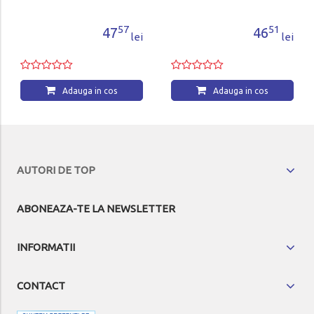
57
51
47
46
lei
lei
 cos
Adauga in cos
AUTORI DE TOP
ABONEAZA-TE LA NEWSLETTER
INFORMATII
CONTACT