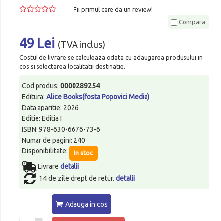
Fii primul care da un review!
Compara
49 Lei
(TVA inclus)
Costul de livrare se calculeaza odata cu adaugarea produsului in
cos si selectarea localitatii destinatie.
Cod produs:
0000289254
Editura:
Alice Books(fosta Popovici Media)
Data aparitie: 2026
Editie: Editia I
ISBN: 978-630-6676-73-6
Numar de pagini: 240
Disponibilitate:
In stoc
Livrare
detalii
14 de zile drept de retur.
detalii
Adauga in cos