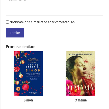
Notificare prin e-mail cand apar comentarii noi
Trimite
Produse similare
Barbatul care voia s
iubit si motanul car
indragostit de e
3
Adauga in co
O mama