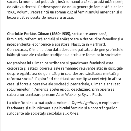
succes la momentul publicării, însă romanul a căzut pradă uitării preț
de câteva decenii. Redescoperit de noua generație feministă a anilor
1960, volumul reprezintă un roman cult al feminismului american și o
lectură cât se poate de necesară astăzi.
Charlotte Perkins Gilman (1860-1935)
, scriitoare americană,
feministă, reformistă socială și apărătoare a drepturilor femeilor și a
independenței economice a acestora. Născută în Hartford,
Connecticut, Gilman a abordat adesea inegalitatea de gen și efectele
înăbușitoare ale rolurilor tradiționale atribuite femeilor în societate.
Moștenirea lui Gilman ca scriitoare și gânditoare feministă este
celebrată și astăzi, operele sale rămânând relevante atât în discu­țiile
despre egalitatea de gen, cât și în cele despre sănătatea min­tală și
reforma socială. Explorând chestiuni precum lipsa unei vieți în afara
casei și forțele opresive ale societății patriarhale, Gilman a analizat
rolul femeilor în America acelei epoci, deschi­zând, prin opera sa,
calea unor scriitoare precum Alice Walker și Sylvia Plath.
La Alice Books i-a mai apărut volumul
Tapetul galben
, o explo­rare
fascinantă și tulburătoare a psihicului feminin și a constrân­gerilor
sufocante ale societății secolului al XIX-lea.