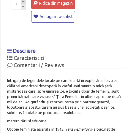
Ridica din magazin
Adauga in wishlist
Descriere
Caracteristici
Comentarii / Reviews
Intrigați de legendele locale pe care le află în explorările lor, trei
călători americani descoperă în vârful unui munte o mică țară
misterioasă care, spre uimirea lor, e locuită doar de femei. Ei sunt
primii bărbați care vizitează Țara Femeilor în ultimii aproape două
mii de ani. Asigurându-și reproducerea prin partenogeneză,
locuitoarele acestui tărâm au pus bazele unei societăți pașnice,
solidare, fondate pe principiile absolute ale
maternității și educației.
Utopie feministă apărută în 1915,
Țara Femeilor
s-a bucurat de