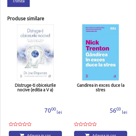
Trimite
Produse similare
Distruge-ti obiceiurile
Gandirea in exces duce la
nocive (editia a V a)
stres
00
03
70
56
lei
lei
Adauga in cos
Adauga in cos