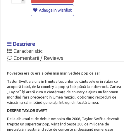
Adauga in wishlist
Descriere
Caracteristici
Comentarii / Reviews
Povestea eră cu eră a celei mai mari vedete pop de azi!
Taylor Swift a ajuns în fruntea topurilor cu cântecele ei în stiluri ce
acoperă totul, de la country la pop și folk până la indie-rock. Cartea
„Taylor” îți arată cum o cântăreață de country a ajuns un fenomen
mondial, fără precedent în lumea muzicii, doborând recorduri de
vânzări și schimbând generații întregi din toată lumea.
DESPRE TAYLOR SWIFT
De la albumul ei de debut omonim din 2006, Taylor Swift a devenit
treptat un superstar pop, vânzând peste 200 de milioane de
înregistrări, susținând sute de concerte și depășind numeroase