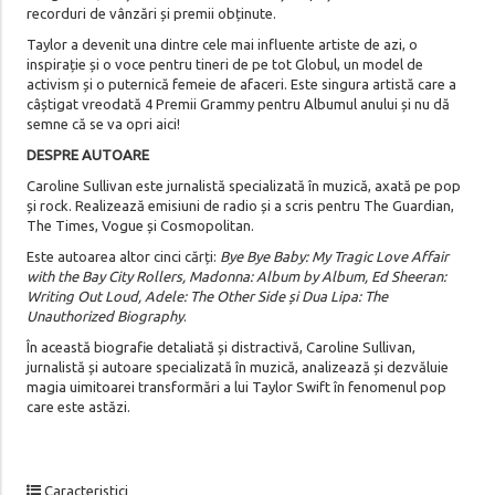
recorduri de vânzări și premii obținute.
Taylor a devenit una dintre cele mai influente artiste de azi, o
inspirație și o voce pentru tineri de pe tot Globul, un model de
activism și o puternică femeie de afaceri. Este singura artistă care a
câștigat vreodată 4 Premii Grammy pentru Albumul anului și nu dă
semne că se va opri aici!
DESPRE AUTOARE
Caroline Sullivan este jurnalistă specializată în muzică, axată pe pop
și rock. Realizează emisiuni de radio și a scris pentru The Guardian,
The Times, Vogue și Cosmopolitan.
Este autoarea altor cinci cărți:
Bye Bye Baby: My Tragic Love Affair
with the Bay City Rollers, Madonna: Album by Album, Ed Sheeran:
Writing Out Loud, Adele: The Other Side și Dua Lipa: The
Unauthorized Biography
.
În această biografie detaliată și distractivă, Caroline Sullivan,
jurnalistă și autoare specializată în muzică, analizează și dezvăluie
magia uimitoarei transformări a lui Taylor Swift în fenomenul pop
care este astăzi.
Caracteristici