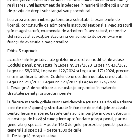
realizarea unui instrument de înțelegere în manieră indirectă a unor
dispoziții de drept substanțial sau procedural.
Lucrarea acoperă întreaga tematică solicitată la examenele de
licență, concursurile de admitere la Institutul Național al Magistraturii
și în magistratură, examenele de admitere în avocatură, respectiv
definitivat al avocaților stagiari și concursurile de promovare în
funcții de execuție a magistraților.
Ediţia 5 cuprinde:
actualizările legislative ale grilelor în acord cu modificările aduse
Codului penal, prevăzute în Legea nr. 217/2023, Legea nr. 430/2023,
Legea nr. 58/2024, Legea nr. 122/2024 și Legea nr. 172/2024, precum
și cu modificările aduse Codului de procedură penală, prevăzute în
Legea nr. 217/2023, Legea nr. 122/2024 și Legea nr. 126/2024.
I. Teste grilă de verificare a cunoştinţelor juridice în materiile
dreptului penal şi procedurii penale
la fiecare materie grilele sunt semideschise (cu una sau două variante
corecte de răspuns) şi structurate în funcție de instituțiile analizate;
pentru fiecare materie, testele grilă sunt împărțite în două categorii:
cunoștințe de bază și cunoștințe aprofundate (drept penal, partea
generală și specială – peste 1650 de grile; procedură penală, partea
generală și specială – peste 1300 de grile).
II. Teste grilă recapitulative