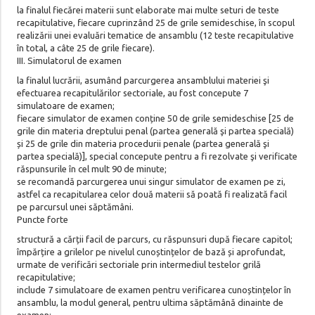
la finalul fiecărei materii sunt elaborate mai multe seturi de teste
recapitulative, fiecare cuprinzând 25 de grile semideschise, în scopul
realizării unei evaluări tematice de ansamblu (12 teste recapitulative
în total, a câte 25 de grile fiecare).
III. Simulatorul de examen
la finalul lucrării, asumând parcurgerea ansamblului materiei şi
efectuarea recapitulărilor sectoriale, au fost concepute 7
simulatoare de examen;
fiecare simulator de examen conține 50 de grile semideschise [25 de
grile din materia dreptului penal (partea generală şi partea specială)
și 25 de grile din materia procedurii penale (partea generală şi
partea specială)], special concepute pentru a fi rezolvate şi verificate
răspunsurile în cel mult 90 de minute;
se recomandă parcurgerea unui singur simulator de examen pe zi,
astfel ca recapitularea celor două materii să poată fi realizată facil
pe parcursul unei săptămâni.
Puncte forte
structură a cărții facil de parcurs, cu răspunsuri după fiecare capitol;
împărțire a grilelor pe nivelul cunoștințelor de bază și aprofundat,
urmate de verificări sectoriale prin intermediul testelor grilă
recapitulative;
include 7 simulatoare de examen pentru verificarea cunoștințelor în
ansamblu, la modul general, pentru ultima săptămână dinainte de
examen;