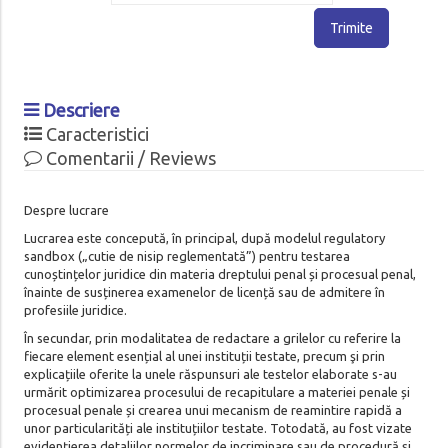
Trimite
Descriere
Caracteristici
Comentarii / Reviews
Despre lucrare
Lucrarea este concepută, în principal, după modelul regulatory
sandbox („cutie de nisip reglementată”) pentru testarea
cunoștințelor juridice din materia dreptului penal și procesual penal,
înainte de susținerea examenelor de licență sau de admitere în
profesiile juridice.
În secundar, prin modalitatea de redactare a grilelor cu referire la
fiecare element esențial al unei instituții testate, precum şi prin
explicațiile oferite la unele răspunsuri ale testelor elaborate s-au
urmărit optimizarea procesului de recapitulare a materiei penale și
procesual penale și crearea unui mecanism de reamintire rapidă a
unor particularități ale instituțiilor testate. Totodată, au fost vizate
evidențierea detaliilor normelor de incriminare sau de procedură și