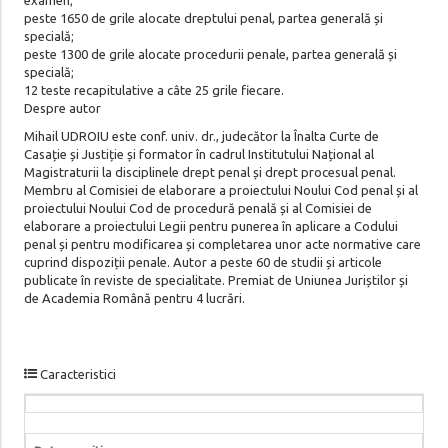
peste 1650 de grile alocate dreptului penal, partea generală și
specială;
peste 1300 de grile alocate procedurii penale, partea generală și
specială;
12 teste recapitulative a câte 25 grile fiecare.
Despre autor
Mihail UDROIU este conf. univ. dr., judecător la Înalta Curte de
Casație și Justiție și formator în cadrul Institutului Național al
Magistraturii la disciplinele drept penal și drept procesual penal.
Membru al Comisiei de elaborare a proiectului Noului Cod penal și al
proiectului Noului Cod de procedură penală și al Comisiei de
elaborare a proiectului Legii pentru punerea în aplicare a Codului
penal și pentru modificarea și completarea unor acte normative care
cuprind dispoziții penale. Autor a peste 60 de studii și articole
publicate în reviste de specialitate. Premiat de Uniunea Juriștilor și
de Academia Română pentru 4 lucrări.
Caracteristici