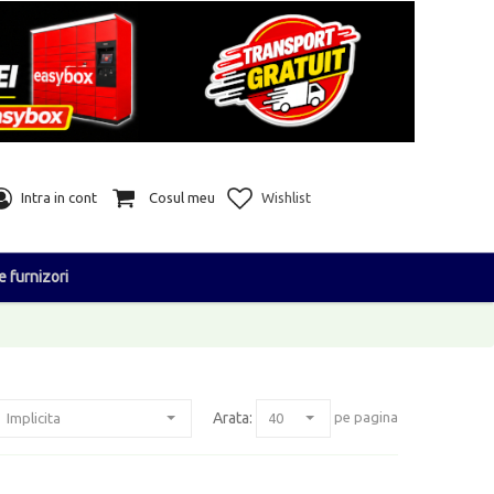
Intra in cont
Cosul meu
Wishlist
e furnizori
Arata:
pe pagina