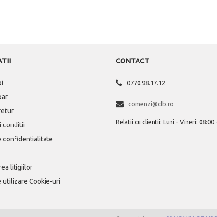
TII
CONTACT
oi
0770.98.17.12
par
comenzi@clb.ro
 retur
Relatii cu clientii: Luni - Vineri: 08:00
 conditii
e confidentialitate
ea litigiilor
e utilizare Cookie-uri