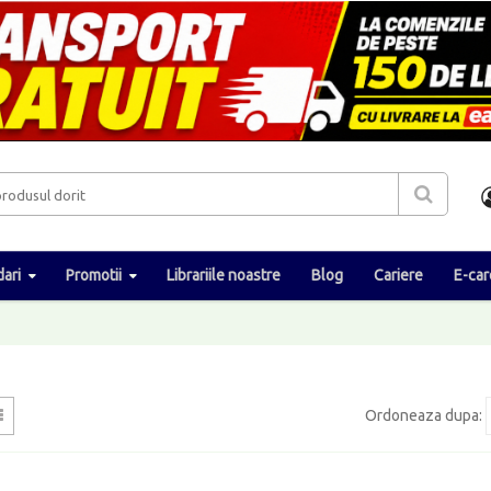
ari
Promotii
Librariile noastre
Blog
Cariere
E-car
Ordoneaza dupa
: