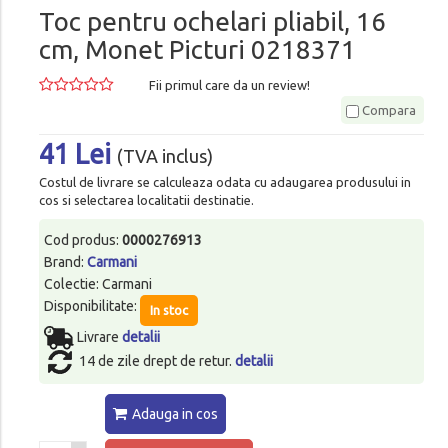
Toc pentru ochelari pliabil, 16
cm, Monet Picturi 0218371
Fii primul care da un review!
Compara
41 Lei
(TVA inclus)
Costul de livrare se calculeaza odata cu adaugarea produsului in
cos si selectarea localitatii destinatie.
Cod produs:
0000276913
Brand:
Carmani
Colectie: Carmani
Disponibilitate:
In stoc
Livrare
detalii
14 de zile drept de retur.
detalii
Adauga in cos