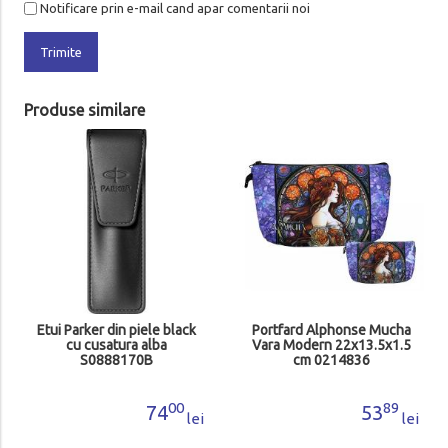
Notificare prin e-mail cand apar comentarii noi
Trimite
Produse similare
Etui Parker din piele black
Portfard Alphonse Mucha
cu cusatura alba
Vara Modern 22x13.5x1.5
S0888170B
cm 0214836
00
89
74
53
lei
lei