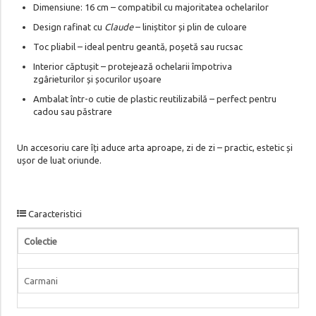
Dimensiune: 16 cm – compatibil cu majoritatea ochelarilor
Design rafinat cu
Claude
– liniștitor și plin de culoare
Toc pliabil – ideal pentru geantă, poșetă sau rucsac
Interior căptușit – protejează ochelarii împotriva
zgârieturilor și șocurilor ușoare
Ambalat într-o cutie de plastic reutilizabilă – perfect pentru
cadou sau păstrare
Un accesoriu care îți aduce arta aproape, zi de zi – practic, estetic și
ușor de luat oriunde.
Caracteristici
Colectie
Carmani