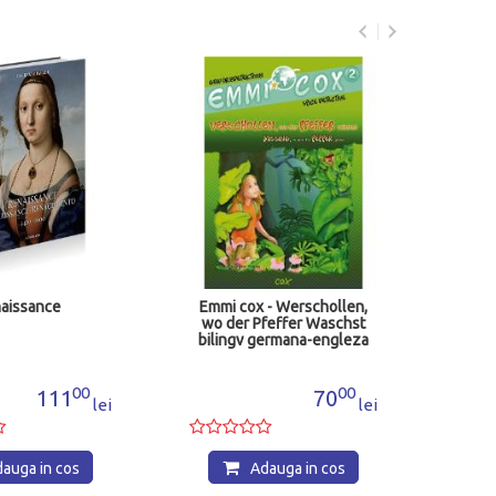
A
Br
aissance
Emmi cox - Werschollen,
wo der Pfeffer Waschst
bilingv germana-engleza
00
00
111
70
lei
lei
auga in cos
Adauga in cos