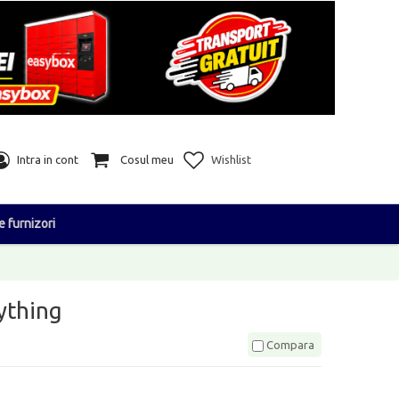
Intra in cont
Cosul meu
Wishlist
e furnizori
ything
Compara