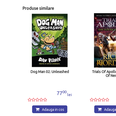
Produse similare
Ghost
Dog Man 02: Unleashed
Trials Of Apoll
Of Ne
00
00
2
77
lei
lei
os
Adauga in cos
Adauga 