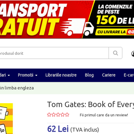
ari
Promotii
Librariile noastre
Blog
Cariere
E-car
 in limba engleza
Tom Gates: Book of Ever
Fii primul care da un review!
62 Lei
(TVA inclus)