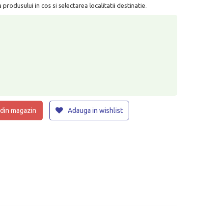
rodusului in cos si selectarea localitatii destinatie.
 din magazin
Adauga in wishlist