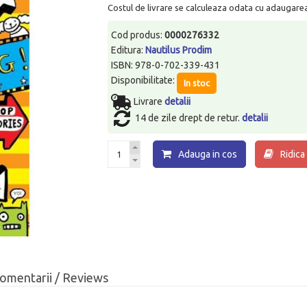
Costul de livrare se calculeaza odata cu adaugarea p
Cod produs:
0000276332
Editura:
Nautilus Prodim
ISBN: 978-0-702-339-431
Disponibilitate:
In stoc
Livrare
detalii
14 de zile drept de retur.
detalii
Adauga in cos
Ridica
omentarii / Reviews