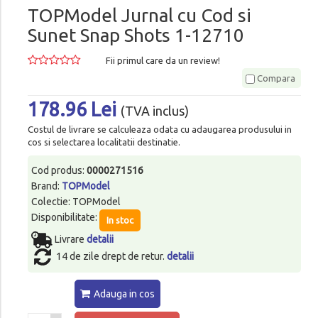
TOPModel Jurnal cu Cod si
Sunet Snap Shots 1-12710
Fii primul care da un review!
Compara
178.96 Lei
(TVA inclus)
Costul de livrare se calculeaza odata cu adaugarea produsului in
cos si selectarea localitatii destinatie.
Cod produs:
0000271516
Brand:
TOPModel
Colectie: TOPModel
Disponibilitate:
In stoc
Livrare
detalii
14 de zile drept de retur.
detalii
Adauga in cos