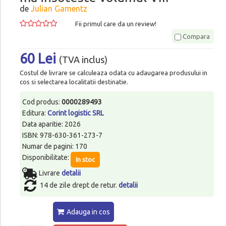
de
Julian Gamentz
Fii primul care da un review!
Compara
60 Lei
(TVA inclus)
Costul de livrare se calculeaza odata cu adaugarea produsului in
cos si selectarea localitatii destinatie.
Cod produs:
0000289493
Editura:
Corint logistic SRL
Data aparitie: 2026
ISBN: 978-630-361-273-7
Numar de pagini: 170
Disponibilitate:
In stoc
Livrare
detalii
14 de zile drept de retur.
detalii
Adauga in cos