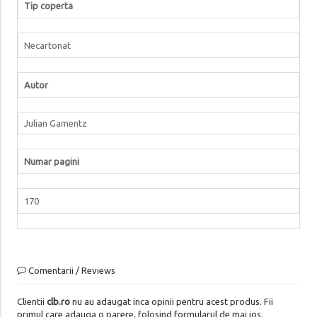
Tip coperta
Necartonat
Autor
Julian Gamentz
Numar pagini
170
Comentarii / Reviews
Clientii
clb.ro
nu au adaugat inca opinii pentru acest produs. Fii
primul care adauga o parere, folosind formularul de mai jos.