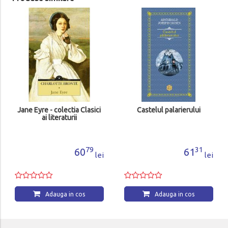
Jane Eyre - colectia Clasici
Castelul palarierului
ai literaturii
79
31
60
61
lei
lei
Adauga in cos
Adauga in cos