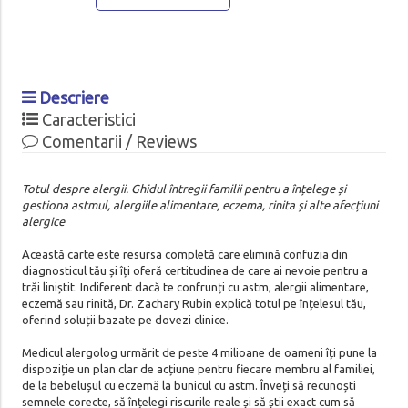
Descriere
Caracteristici
Comentarii / Reviews
Totul despre alergii. Ghidul întregii familii pentru a înțelege și
gestiona astmul, alergiile alimentare, eczema, rinita și alte afecțiuni
alergice
Această carte este resursa completă care elimină confuzia din
diagnosticul tău și îți oferă certitudinea de care ai nevoie pentru a
trăi liniștit. Indiferent dacă te confrunți cu astm, alergii alimentare,
eczemă sau rinită, Dr. Zachary Rubin explică totul pe înțelesul tău,
oferind soluții bazate pe dovezi clinice.
Medicul alergolog urmărit de peste 4 milioane de oameni îți pune la
dispoziție un plan clar de acțiune pentru fiecare membru al familiei,
de la bebelușul cu eczemă la bunicul cu astm. Înveți să recunoști
semnele corecte, să înțelegi riscurile reale și să știi exact cum să