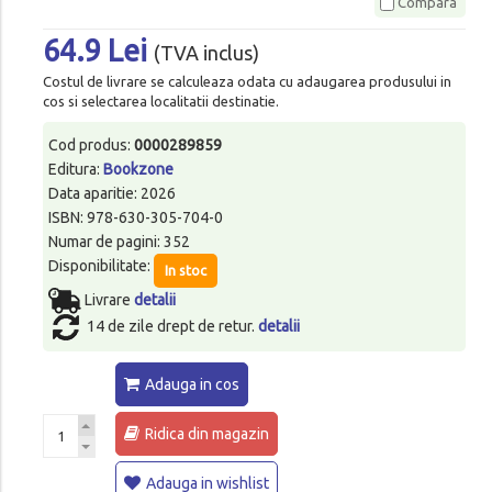
Compara
64.9 Lei
(TVA inclus)
Costul de livrare se calculeaza odata cu adaugarea produsului in
cos si selectarea localitatii destinatie.
Cod produs:
0000289859
Editura:
Bookzone
Data aparitie: 2026
ISBN: 978-630-305-704-0
Numar de pagini: 352
Disponibilitate:
In stoc
Livrare
detalii
14 de zile drept de retur.
detalii
Adauga in cos
Ridica din magazin
Adauga in wishlist