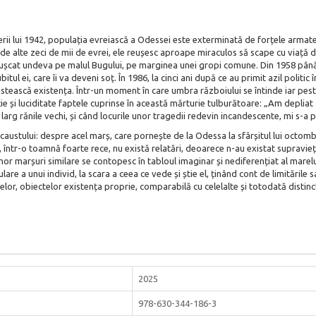
rii lui 1942, populația evreiască a Odessei este exterminată de forțele armate
 de alte zeci de mii de evrei, ele reușesc aproape miraculos să scape cu viață di
t împușcat undeva pe malul Bugului, pe marginea unei gropi comune. Din 1958 pân
ul ei, care îi va deveni soț. În 1986, la cinci ani după ce au primit azil politic în
ovestească existența. Într-un moment în care umbra războiului se întinde iar pes
ie și luciditate faptele cuprinse în această mărturie tulburătoare: „Am depliat 
arg rănile vechi, și când locurile unor tragedii redevin incandescente, mi s-a p
ocaustului: despre acel marș, care pornește de la Odessa la sfârșitul lui octomb
ntr-o toamnă foarte rece, nu există relatări, deoarece n-au existat supraviețuit
nor marșuri similare se contopesc în tabloul imaginar și nediferențiat al marel
lare a unui individ, la scara a ceea ce vede și știe el, ținând cont de limitările
nelor, obiectelor existența proprie, comparabilă cu celelalte și totodată distinc
2025
978-630-344-186-3