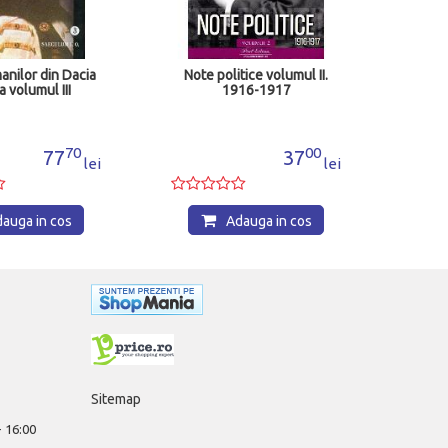
manilor din Dacia
Note politice volumul II.
a volumul III
1916-1917
70
00
77
37
lei
lei
auga in cos
Adauga in cos
Sitemap
 - 16:00