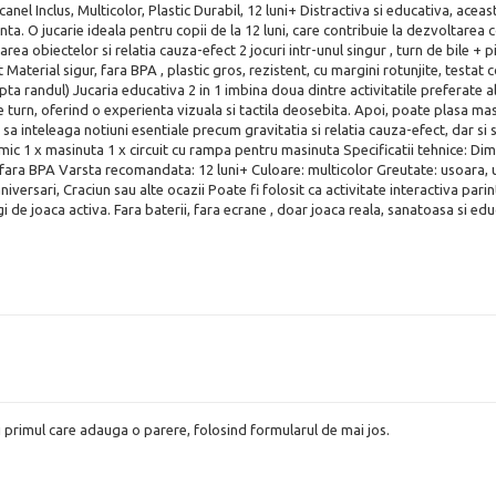
ocanel Inclus, Multicolor, Plastic Durabil, 12 luni+ Distractiva si educativa, acea
nta. O jucarie ideala pentru copii de la 12 luni, care contribuie la dezvoltarea co
 obiectelor si relatia cauza-efect 2 jocuri intr-unul singur , turn de bile + p
 Material sigur, fara BPA , plastic gros, rezistent, cu margini rotunjite, testa
pta randul) Jucaria educativa 2 in 1 imbina doua dintre activitatile preferate al
 pe turn, oferind o experienta vizuala si tactila deosebita. Apoi, poate plasa ma
ci sa inteleaga notiuni esentiale precum gravitatia si relatia cauza-efect, dar s
nomic 1 x masinuta 1 x circuit cu rampa pentru masinuta Specificatii tehnice: Di
 fara BPA Varsta recomandata: 12 luni+ Culoare: multicolor Greutate: usoara, 
niversari, Craciun sau alte ocazii Poate fi folosit ca activitate interactiva par
i de joaca activa. Fara baterii, fara ecrane , doar joaca reala, sanatoasa si edu
i primul care adauga o parere, folosind formularul de mai jos.