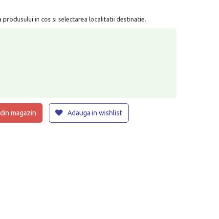
rodusului in cos si selectarea localitatii destinatie.
 din magazin
Adauga in wishlist