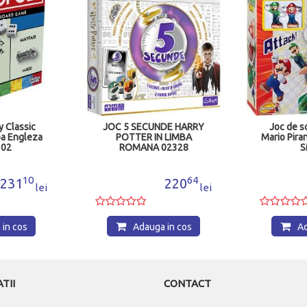
 Classic
JOC 5 SECUNDE HARRY
Joc de s
ba Engleza
POTTER IN LIMBA
Mario Pira
102
ROMANA 02328
S
10
64
231
220
lei
lei
in cos
Adauga in cos
Ad
TII
CONTACT