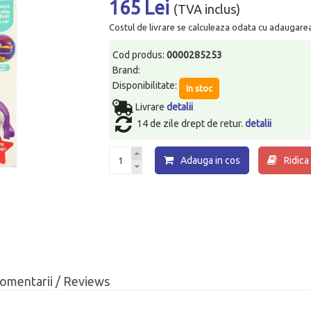
165 Lei
(TVA inclus)
Costul de livrare se calculeaza odata cu adaugarea p
Cod produs:
0000285253
Brand:
Disponibilitate:
In stoc
Livrare
detalii
14 de zile drept de retur.
detalii
Adauga in cos
Ridica
omentarii / Reviews