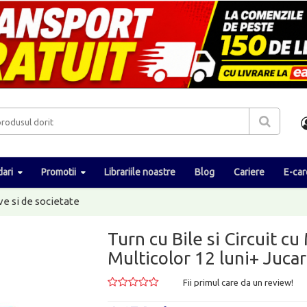
ari
Promotii
Librariile noastre
Blog
Cariere
E-car
ve si de societate
Turn cu Bile si Circuit c
Multicolor 12 luni+ Jucar
Fii primul care da un review!