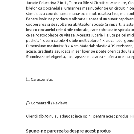
Jucarie Educativa 2 in 1 , Turn cu Bile si Circuit cu Masinute, Ci
bilelor cu ciocanelul si urmarirea masinutelor pe un circuit in pa
stimuleaza coordonarea mana-ochi, motricitatea fina, manipularea
fiecare lovitura produce o vibratie usoara si un sunet captivant
cooperarea si dezvoltarea abilitatilor sociale (a imparti, a aste
lovi cu ciocanelul cele 4 bile colorate, care coboara in spirala
ce se rostogoleste cu viteza. Aceasta jucarie ii ajuta pe cei mi
pachet: 1 x turn cu bile 4 x bile multicolore 1 x ciocanel ergo
Dimensiune masinuta: 8 x 4 cm Material: plastic ABS rezistent,
acasa, gradinita sau joaca in aer liber Se poate oferi cadou la a
Stimuleaza inteligenta, incurajeaza miscarea si ofera ore intreg
Caracteristici
Comentarii / Reviews
Clientii
clb.ro
nu au adaugat inca opinii pentru acest produs. Fi
Spune-ne parerea ta despre acest produs