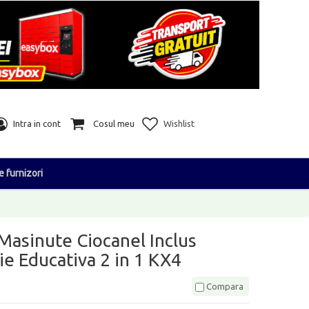
Intra in cont
Cosul meu
Wishlist
e furnizori
u Masinute Ciocanel Inclus
ie Educativa 2 in 1 KX4
Compara