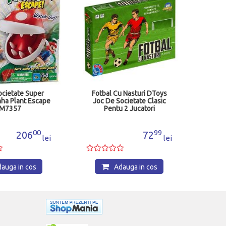
ocietate Super
Fotbal Cu Nasturi DToys
nha Plant Escape
Joc De Societate Clasic
M7357
Pentu 2 Jucatori
00
99
206
72
lei
lei
auga in cos
Adauga in cos