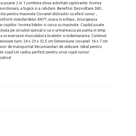
sta jucarie 2 in 1 combina doua activitati captivante: lovirea
ordonarii, a logicii si a rabdarii. Beneficii: Dezvoltare 360 ,
ista pentru masinute Ciocanel distractiv cu efect sonor ,
t conform standardelor EN71 Joaca in echipa , incurajeaza
e copiilor: lovirea bilelor si cursa cu masinute. Copilul poate
sinuta pe circuitul special si sa o urmareasca pe panta in timp
i sa isi exerseze musculatura bratelor si indemanarea. Continut
mensiune turn: 24 x 23 x 32.5 cm Dimensiune ciocanel: 16 x 7 cm
usor de transportat Recomandari de utilizare: Ideal pentru
inte-copil Un cadou perfect pentru orice copil curios!
cativa!