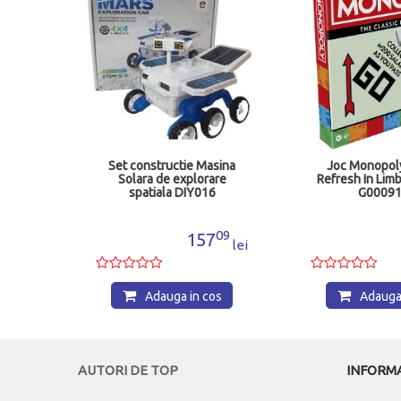
versar
Set constructie Masina
Joc Monopoly
bin
Solara de explorare
Refresh In Lim
spatiala DIY016
G0009
99
09
0
157
lei
lei
os
Adauga in cos
Adauga 
AUTORI DE TOP
INFORMA