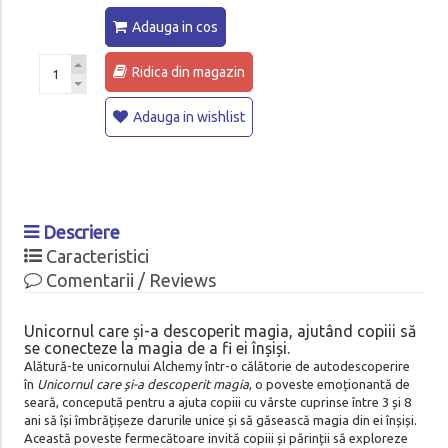
Adauga in cos
Ridica din magazin
Adauga in wishlist
Descriere
Caracteristici
Comentarii / Reviews
Unicornul care și-a descoperit magia, ajutând copiii să
se conecteze la magia de a fi ei înșiși.
Alătură-te unicornului Alchemy într-o călătorie de autodescoperire
în
Unicornul care și-a descoperit magia
, o poveste emoționantă de
seară, concepută pentru a ajuta copiii cu vârste cuprinse între 3 și 8
ani să își îmbrățișeze darurile unice și să găsească magia din ei înșiși.
Această poveste fermecătoare invită copiii și părinții să exploreze