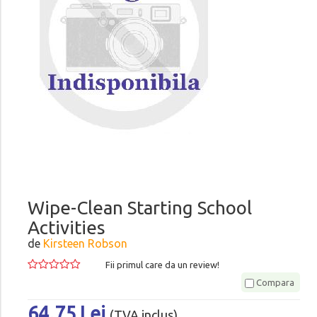
Wipe-Clean Starting School
Activities
de
Kirsteen Robson
Fii primul care da un review!
Compara
64.75 Lei
(TVA inclus)