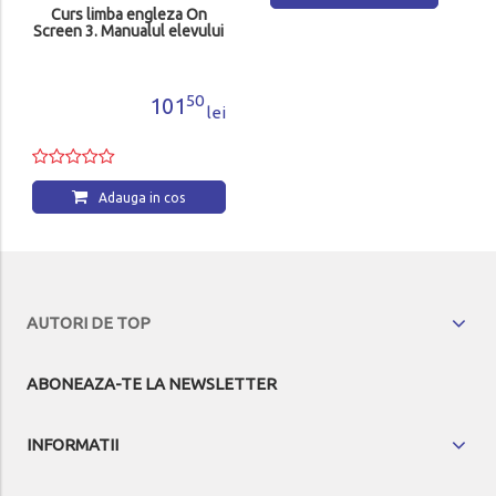
Curs limba engleza On
Pliant engleza gramatica
Screen 3. Manualul elevului
50
50
101
16
lei
lei
Adauga in cos
Adauga in cos
AUTORI DE TOP
ABONEAZA-TE LA NEWSLETTER
INFORMATII