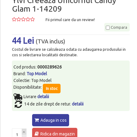
Ylvi Creeaza Unicornul Candy
Glam 1-14209
Fii primul care da un review!
Compara
44 Lei
(TVA inclus)
Costul de livrare se calculeaza odata cu adaugarea produsului in
cos si selectarea localitatii destinatie.
Cod produs:
0000289626
Brand:
Top Model
Colectie: Top Model
Disponibilitate:
In stoc
Livrare
detalii
14 de zile drept de retur.
detalii
Adauga in cos
Ridica din magazin