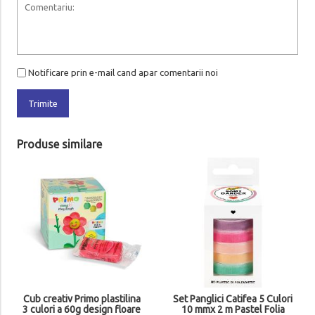
Notificare prin e-mail cand apar comentarii noi
Trimite
Produse similare
Set cu 4 creioane Cera
Degete Faber-Castel
120409
3
35
Adauga in cos
tilina
Set Panglici Catifea 5 Culori
floare
10 mmx 2 m Pastel Folia