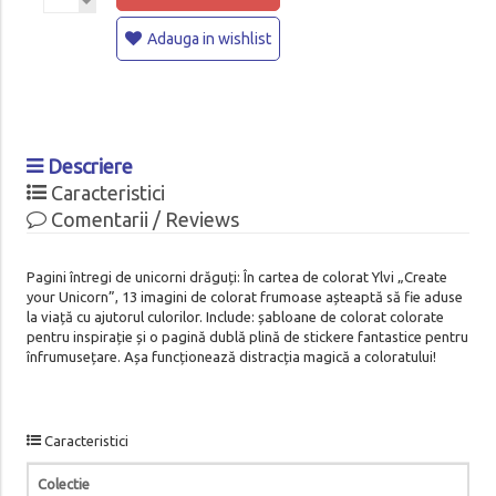
Adauga in wishlist
Descriere
Caracteristici
Comentarii / Reviews
Pagini întregi de unicorni drăguți: În cartea de colorat Ylvi „Create
your Unicorn”, 13 imagini de colorat frumoase așteaptă să fie aduse
la viață cu ajutorul culorilor. Include: șabloane de colorat colorate
pentru inspirație și o pagină dublă plină de stickere fantastice pentru
înfrumusețare. Așa funcționează distracția magică a coloratului!
Caracteristici
Colectie