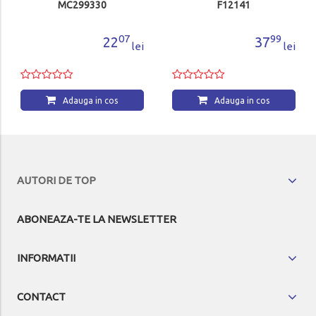
F12141
07
99
2
37
lei
lei
s
Adauga in cos
AUTORI DE TOP
ABONEAZA-TE LA NEWSLETTER
INFORMATII
CONTACT