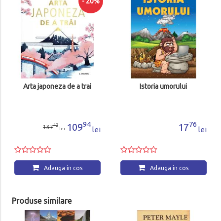
- 20%
Arta japoneza de a trai
Istoria umorului
94
76
109
17
42
137
lei
lei
lei
Adauga in cos
Adauga in cos
Produse similare