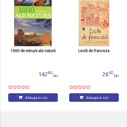
1000 de minuni ale naturii
Lectii de franceza
60
42
142
26
lei
lei
Adauga in cos
Adauga in cos