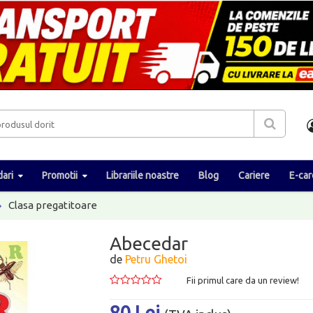
ari
Promotii
Librariile noastre
Blog
Cariere
E-car
Clasa pregatitoare
Abecedar
de
Petru Ghetoi
Fii primul care da un review!
80 Lei