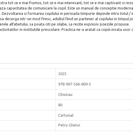
stra tot ce e mai frumos, tot ce e mai interesant, tot ce e mai captivant si rezu
za capacitatea de comunicare la copil. Este un manual de conceptie moderna, cu
. Dezvoltarea si formarea copilului in perioada timpurie depinde intru totul / 
 sa decurga intr-un mod firesc, adultul fiind un partener al copilului in timpul 
terele alfabetului, sa poata citi pe silabe, sa recite expresiv poeziile propuse.
tivitatilor in institutiile prescolare. Practica ne-a aratat ca copiii invata usor 
2025
978-997-566-809-5
Chisinau
80
Cartonat
Petru Ghetoi