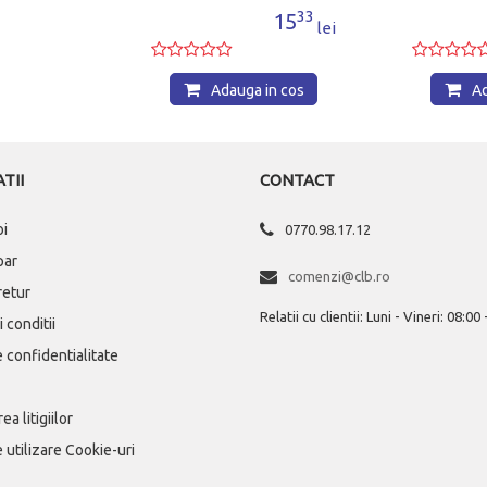
33
15
lei
Adauga in cos
Ad
TII
CONTACT
oi
0770.98.17.12
par
comenzi@clb.ro
 retur
Relatii cu clientii: Luni - Vineri: 08:00
 conditii
e confidentialitate
ea litigiilor
e utilizare Cookie-uri