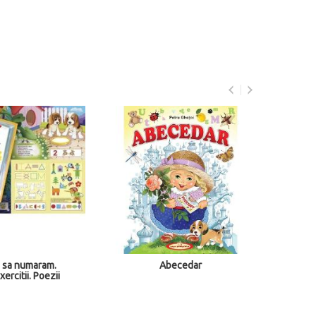
 sa numaram.
Abecedar
A
xercitii. Poezii