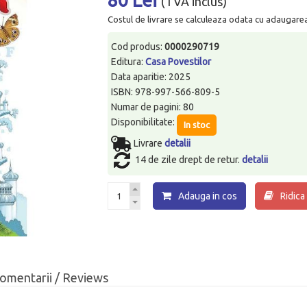
(TVA inclus)
Costul de livrare se calculeaza odata cu adaugarea p
Cod produs:
0000290719
Editura:
Casa Povestilor
Data aparitie: 2025
ISBN: 978-997-566-809-5
Numar de pagini: 80
Disponibilitate:
In stoc
Livrare
detalii
14 de zile drept de retur.
detalii
Adauga in cos
Ridica
omentarii / Reviews