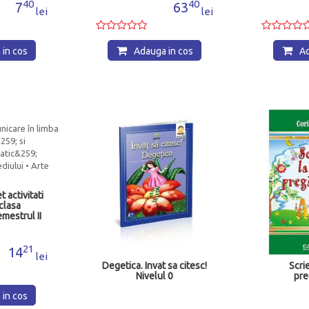
40
40
7
63
lei
lei
in cos
Adauga in cos
Ad
 activitati
clasa
mestrul II
21
14
lei
Degetica. Invat sa citesc!
Scri
Nivelul 0
pre
in cos