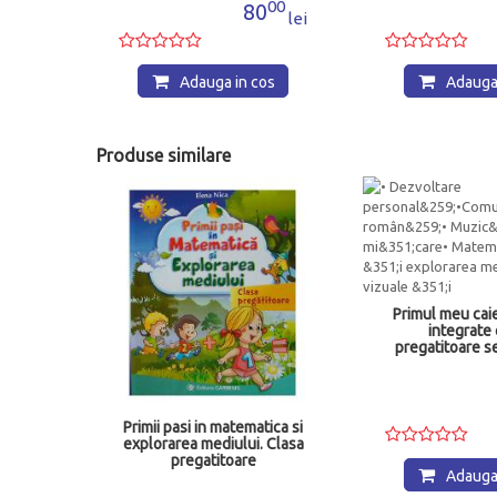
00
00
0
80
lei
lei
os
Adauga in cos
Adauga 
Produse similare
Primul meu caiet
integrate 
pregatitoare se
-
Primii pasi in matematica si
are in
explorarea mediului. Clasa
matica
pregatitoare
Adauga 