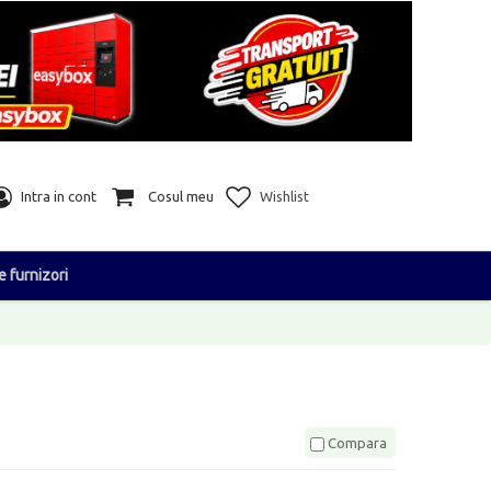
Intra in cont
Cosul meu
Wishlist
e furnizori
Compara