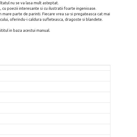
ltatul nu se va lasa mult asteptat.
 poezii interesante si cu ilustratii foarte ingenioase.
in mare parte de parinti. Fiecare vrea sa-si pregateasca cat mai
jocului, oferindu-i caldura sufleteasca, dragoste si blandete.
cititul in baza acestui manual.