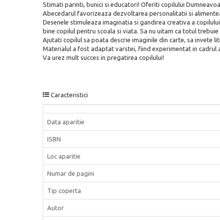
Stimati parinti, bunici si educatori! Oferiti copilului Dumneavoa
Abecedarul favorizeaza dezvoltarea personalitatii si alimentea
Desenele stimuleaza imaginatia si gandirea creativa a copilului
bine copilul pentru scoala si viata. Sa nu uitam ca totul trebuie
Ajutati copilul sa poata descrie imaginile din carte, sa invete li
Materialul a fost adaptat varstei, fiind experimentat in cadrul ac
Va urez mult succes in pregatirea copilului!
Caracteristici
Data aparitie
ISBN
Loc aparitie
Numar de pagini
Tip coperta
Autor