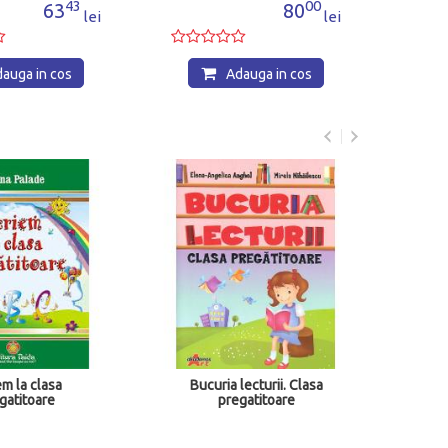
43
00
63
80
lei
lei
auga in cos
Adauga in cos
Caiet
prega
scr
em la clasa
Bucuria lecturii. Clasa
gatitoare
pregatitoare