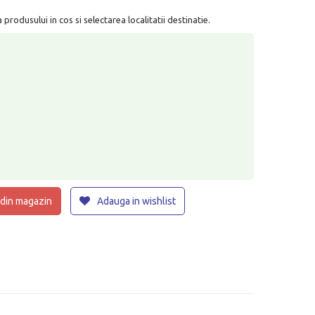
rodusului in cos si selectarea localitatii destinatie.
 din magazin
Adauga in wishlist