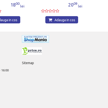
00
09
18
20
lei
lei
auga in cos
Adauga in cos
Sitemap
 - 16:00