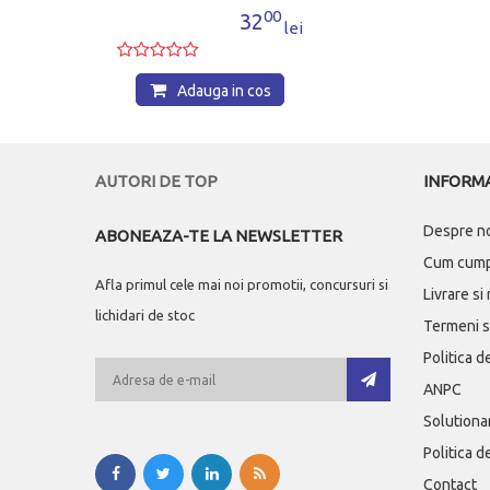
00
00
6
32
lei
lei
os
Adauga in cos
AUTORI DE TOP
INFORMA
Despre n
ABONEAZA-TE LA NEWSLETTER
Cum cum
Afla primul cele mai noi promotii, concursuri si
Livrare si
lichidari de stoc
Termeni si
Politica d
ANPC
Solutionar
Politica d
Contact