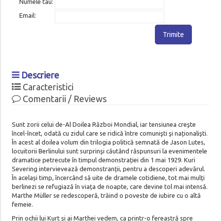
Numele tau:
Email:
Trimite
Descriere
Caracteristici
Comentarii / Reviews
Sunt zorii celui de-Al Doilea Război Mondial, iar tensiunea creşte
încel-încet, odată cu zidul care se ridică între comunişti şi naționalişti.
În acest al doilea volum din trilogia politică semnată de Jason Lutes,
locuitorii Berlinului sunt surprinşi căutând răspunsuri la evenimentele
dramatice petrecute în timpul demonstrației din 1 mai 1929. Kuri
Severing intervievează demonstranții, pentru a descoperi adevărul.
În același timp, încercând să uite de dramele cotidiene, tot mai mulți
berlinezi se refugiază în viața de noapte, care devine tol mai intensă.
Marthe Müller se redescoperă, trăind o poveste de iubire cu o altă
femeie.
Prin ochii lui Kurt și ai Marthei vedem, ca printr-o fereastră spre