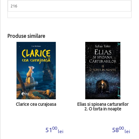
216
Produse similare
Clarice cea curajoasa
Elias si spioana carturarilor
2. O torta in noapte
00
00
51
58
lei
lei