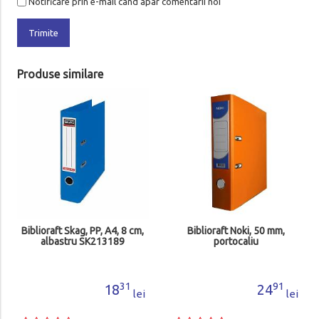
Notificare prin e-mail cand apar comentarii noi
Trimite
Produse similare
Biblioraft Skag, PP, A4, 8 cm,
Biblioraft Noki, 50 mm,
albastru SK213189
portocaliu
31
91
18
24
lei
lei