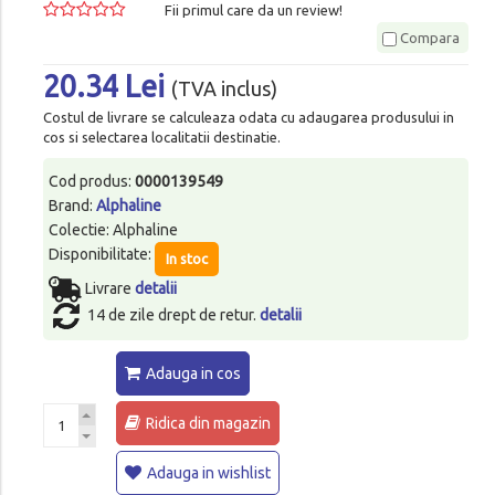
Fii primul care da un review!
Compara
20.34 Lei
(TVA inclus)
Costul de livrare se calculeaza odata cu adaugarea produsului in
cos si selectarea localitatii destinatie.
Cod produs:
0000139549
Brand:
Alphaline
Colectie: Alphaline
Disponibilitate:
In stoc
Livrare
detalii
14 de zile drept de retur.
detalii
Adauga in cos
Ridica din magazin
Adauga in wishlist