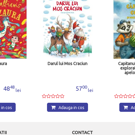
aura
Darul lui Mos Craciun
Capitanul
explora
apelo
48
00
48
57
lei
lei
in cos
Adauga in cos
Ad
TII
CONTACT