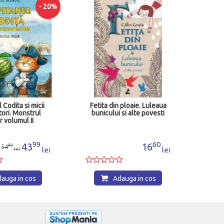
Pove
- 20%
C
Po
 Codita si micii
Fetita din ploaie. Luleaua
tori. Monstrul
bunicului si alte povesti
r volumul II
99
60
43
16
99
54
lei
lei
lei
auga in cos
Adauga in cos