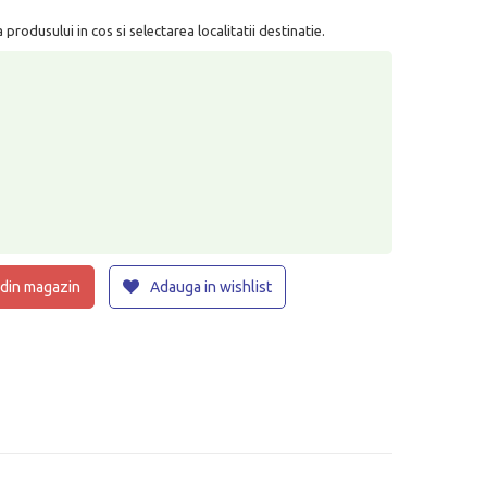
rodusului in cos si selectarea localitatii destinatie.
 din magazin
Adauga in wishlist