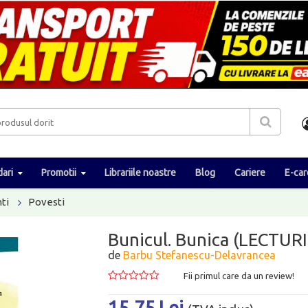
ari
Promotii
Librariile noastre
Blog
Cariere
E-car
ti
Povesti
Bunicul. Bunica (LECTURI
de
Barbu Stefanescu-Delavrancea
Fii primul care da un review!
15.75 Lei