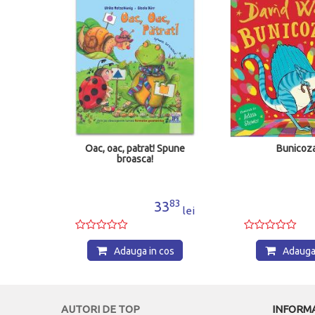
ului
Oac, oac, patrat! Spune
Bunicoz
broasca!
08
83
4
33
lei
lei
os
Adauga in cos
Adauga 
AUTORI DE TOP
INFORMA