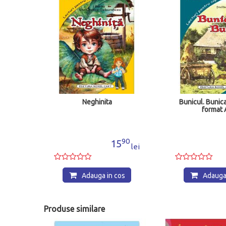
Neghinita
Bunicul. Bunic
format 
90
15
lei
Adauga in cos
Adauga 
Produse similare