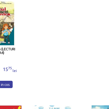
a (LECTURI
A4)
75
15
lei
in cos