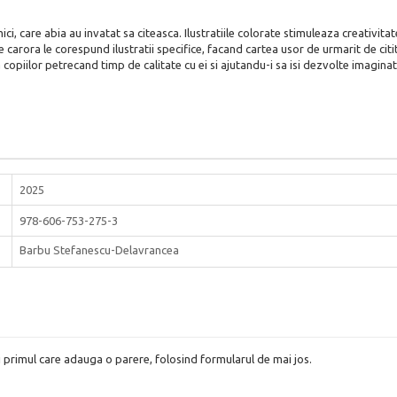
i, care abia au invatat sa citeasca. Ilustratiile colorate stimuleaza creativitate
 carora le corespund ilustratii specifice, facand cartea usor de urmarit de citit
 copiilor petrecand timp de calitate cu ei si ajutandu-i sa isi dezvolte imaginat
2025
978-606-753-275-3
Barbu Stefanescu-Delavrancea
i primul care adauga o parere, folosind formularul de mai jos.