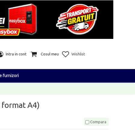
Intra in cont
Cosul meu
Wishlist
e furnizori
 format A4)
Compara