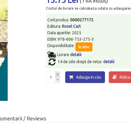
(TVA inclus)
Costul de livrare se calculeaza odata cu adaugarea p
Cod produs:
0000277172
Editura:
Roxel Cart
Data aparitie: 2025
ISBN: 978-606-753-275-3
Disponibilitate:
In stoc
Livrare
detalii
14 de zile drept de retur.
detalii
Adauga in cos
Ridica
omentarii / Reviews