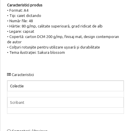
Caracteristici produs
• Format: A4
• Tip: caiet dictando
• Număr file: 48
• Hârtie: 80 g/mp, calitate superioară, grad ridicat de alb
• Legare: capsat
• Copertă: carton DCM 200 g/mp, finisaj mat, design contemporan
de autor
• Colțuri rotunjite pentru utilizare ușoară și durabilitate
• Tema ilustrației: Sakura blossom
Caracteristici
Colectie
Scribant
Comentarii / Reviews