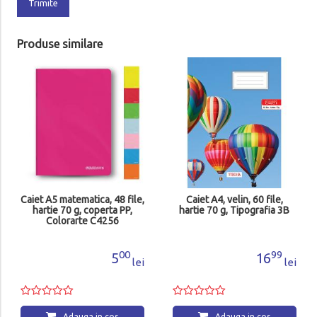
Trimite
Produse similare
Caiet A5 matematica, 48 file,
Caiet A4, velin, 60 file,
hartie 70 g, coperta PP,
hartie 70 g, Tipografia 3B
Colorarte C4256
00
99
5
16
lei
lei
Adauga in cos
Adauga in cos