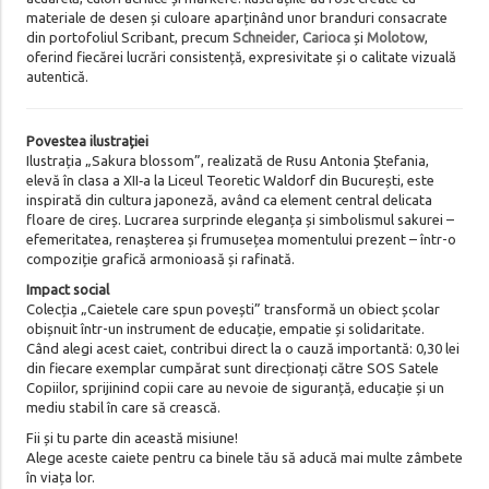
materiale de desen și culoare aparținând unor branduri consacrate
din portofoliul Scribant, precum
Schneider
,
Carioca
și
Molotow
,
oferind fiecărei lucrări consistență, expresivitate și o calitate vizuală
autentică.
Povestea ilustrației
Ilustrația „Sakura blossom”, realizată de Rusu Antonia Ștefania,
elevă în clasa a XII‑a la Liceul Teoretic Waldorf din București, este
inspirată din cultura japoneză, având ca element central delicata
floare de cireș. Lucrarea surprinde eleganța și simbolismul sakurei –
efemeritatea, renașterea și frumusețea momentului prezent – într-o
compoziție grafică armonioasă și rafinată.
Impact social
Colecția „Caietele care spun povești” transformă un obiect școlar
obișnuit într-un instrument de educație, empatie și solidaritate.
Când alegi acest caiet, contribui direct la o cauză importantă: 0,30 lei
din fiecare exemplar cumpărat sunt direcționați către SOS Satele
Copiilor, sprijinind copii care au nevoie de siguranță, educație și un
mediu stabil în care să crească.
Fii și tu parte din această misiune!
Alege aceste caiete pentru ca binele tău să aducă mai multe zâmbete
în viața lor.