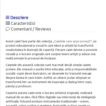
Descriere
Caracteristici
Comentarii / Reviews
Acest caiet face parte din colecția „
Caietele care spun povești
”, un
proiect educațional și social în care elevii și artiștii își transformă
creativitatea în ilustrații de copertă. Fiecare caiet devine o poveste
vizuală și o lucrare originală care susține tinerii artiști și aduce mai
multă emoție în procesul de învățare.
Caietele din această colecție sunt mai mult decât simple caiete
școlare. Ele creează o punte între educație, artă și responsabilitate
socială: copiii devin ilustratori, iar desenele lor transmit mesaje
despre lumea în care trăim. Astfel, un obiect școlar obișnuit se
transformă într-un instrument de inspirație și dialog între copii,
părinți și profesori.
Coperta acestui caiet este o lucrare artistică originală, realizată
manual de un elev, fără filtre digitale sau intervenții de inteligență
artificială, folosind exclusiv instrumente tradiționale – creion,
acuarelă, culori acrilice și markere. Ilustrațiile au fost create cu