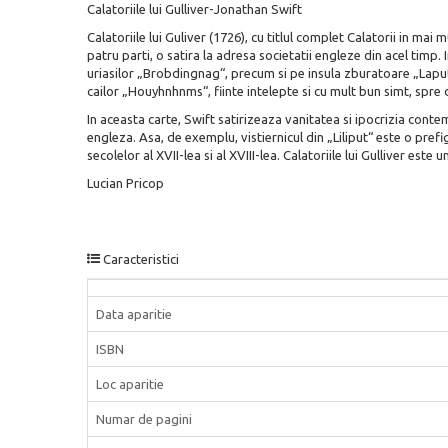
Calatoriile lui Gulliver-Jonathan Swift
Calatoriile lui Guliver (1726), cu titlul complet Calatorii in ma
patru parti, o satira la adresa societatii engleze din acel timp. I
uriasilor „Brobdingnag“, precum si pe insula zburatoare „Laputa“
cailor „Houyhnhnms“, fiinte intelepte si cu mult bun simt, spre
In aceasta carte, Swift satirizeaza vanitatea si ipocrizia contem
engleza. Asa, de exemplu, vistiernicul din „Liliput“ este o prefi
secolelor al XVII-lea si al XVIII-lea. Calatoriile lui Gulliver este u
Lucian Pricop
Caracteristici
Data aparitie
ISBN
Loc aparitie
Numar de pagini