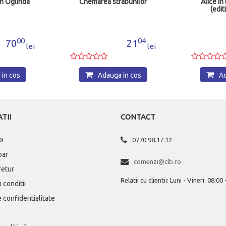
abunilor
Alice in tara minunilor
Prietenii
(editie bilingva)
04
61
21
31
lei
lei
in cos
Adauga in cos
Ad
TII
CONTACT
oi
0770.98.17.12
par
comenzi@clb.ro
 retur
Relatii cu clientii: Luni - Vineri: 08:00
 conditii
e confidentialitate