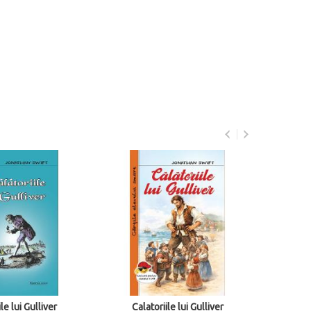
- 20%
le lui Gulliver
Calatoriile lui Gulliver
Cal