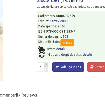
(TVA inclus)
Costul de livrare se calculeaza odata cu adaugarea p
Cod produs:
0000289259
Editura:
Cartex 2000
Data aparitie: 2026
ISBN: 978-606-091-333-7
Numar de pagini: 208
Disponibilitate:
In stoc
Livrare
detalii
14 de zile drept de retur.
detalii
Adauga in cos
Ridica
omentarii / Reviews