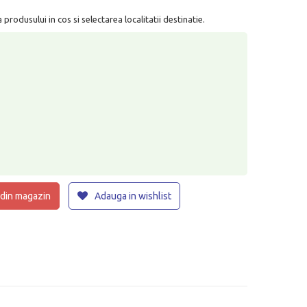
rodusului in cos si selectarea localitatii destinatie.
 din magazin
Adauga in wishlist