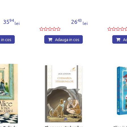
43
15
26
21
lei
lei
in cos
Adauga in cos
Ad