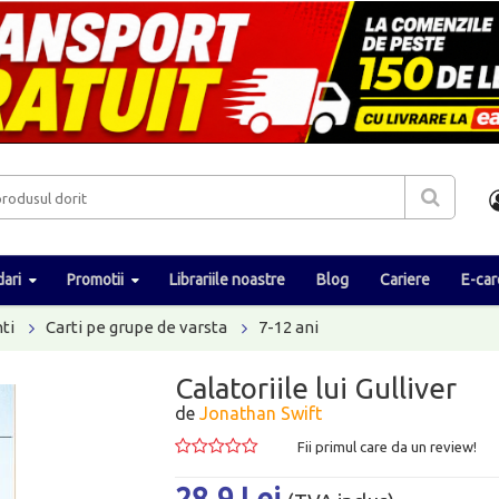
ari
Promotii
Librariile noastre
Blog
Cariere
E-car
ti
Carti pe grupe de varsta
7-12 ani
Calatoriile lui Gulliver
de
Jonathan Swift
Fii primul care da un review!
28.9 Lei