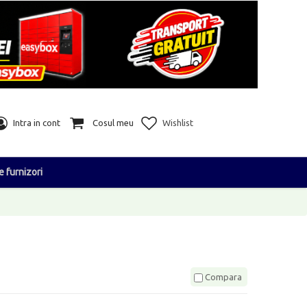
Intra in cont
Cosul meu
Wishlist
e furnizori
Compara