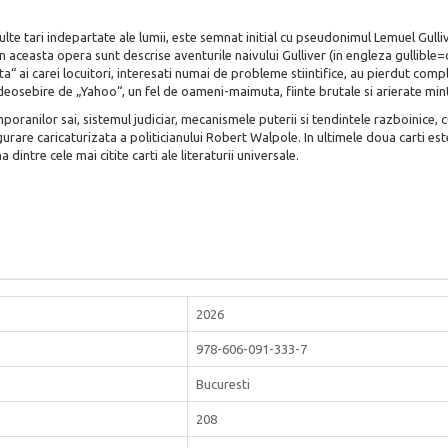
i multe tari indepartate ale lumii, este semnat initial cu pseudonimul Lemuel Gul
n aceasta opera sunt descrise aventurile naivului Gulliver (in engleza gullible=cred
 ai carei locuitori, interesati numai de probleme stiintifice, au pierdut comple
 deosebire de „Yahoo“, un fel de oameni-maimuta, fiinte brutale si arierate mint
poranilor sai, sistemul judiciar, mecanismele puterii si tendintele razboinice, cu
gurare caricaturizata a politicianului Robert Walpole. In ultimele doua carti este
na dintre cele mai citite carti ale literaturii universale.
2026
978-606-091-333-7
Bucuresti
208