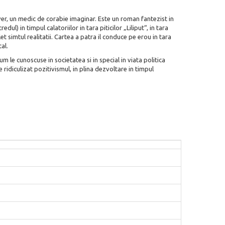
liver, un medic de corabie imaginar. Este un roman fantezist in
ul) in timpul calatoriilor in tara piticilor „Liliput“, in tara
t simtul realitatii. Cartea a patra il conduce pe erou in tara
al.
m le cunoscuse in societatea si in special in viata politica
 ridiculizat pozitivismul, in plina dezvoltare in timpul