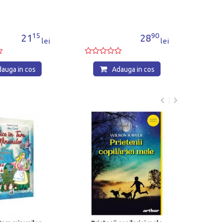
90
82
28
33
28
42
lei
lei
lei
auga in cos
Adauga in cos
Dinozaurii vin spre seara.
Portalul Magic nr. 1
26
23
lei
Adauga in cos