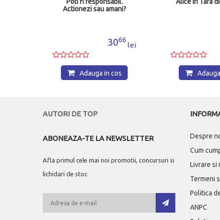
l.
Alice in Tara din Oglinda
Chemarea str
ni?
66
00
0
70
lei
lei
os
Adauga in cos
Adauga 
AUTORI DE TOP
INFORMA
Despre n
ABONEAZA-TE LA NEWSLETTER
Cum cum
Afla primul cele mai noi promotii, concursuri si
Livrare si
lichidari de stoc
Termeni si
Politica d
ANPC