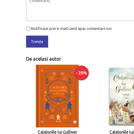
Notificare prin e-mail cand apar comentarii noi
Trimite
De acelasi autor
- 20%
iver
Calatoriile lui Gulliver
Calatoriile lu