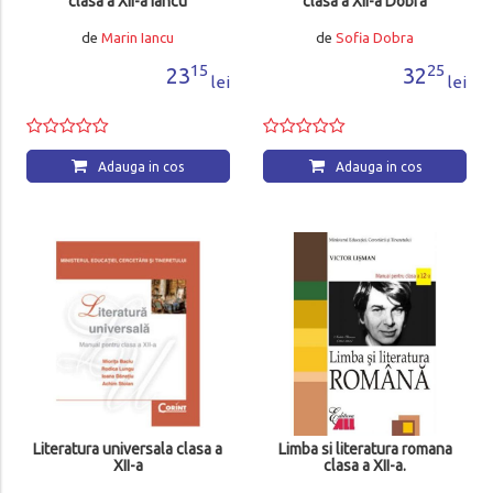
clasa a XII-a Iancu
clasa a XII-a Dobra
de
Marin Iancu
de
Sofia Dobra
15
25
23
32
lei
lei
Adauga in cos
Adauga in cos
Literatura universala clasa a
Limba si literatura romana
XII-a
clasa a XII-a.