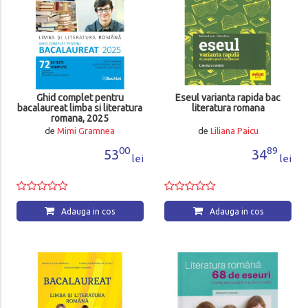
Ghid complet pentru
Eseul varianta rapida bac
bacalaureat limba si literatura
literatura romana
romana, 2025
de
Mimi Gramnea
de
Liliana Paicu
00
89
53
34
lei
lei
Adauga in cos
Adauga in cos