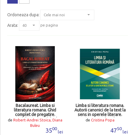
Ordoneaza dupa
:
Arata:
pe pagina
Bacalaureat. Limba si
Limba si literatura romana.
literatura romana. Ghid
Autorii canonici de la text la
complet de pregatire.
sens in operele literare.
Metodologie si modele de
Pregatire pentru bacalaureat
de
Robert-Andrei Stoica, Diana
de
Cristina Popa
raspuns
Buleu
00
50
35
47
lei
lei