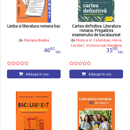
Limba si literatura romana bac
Cartea definitiva. Literatura
romana. Pregatirea
examenului de bacalaureat
de
Mariana Badea
de
Monica H. Columban, Horia
Corche?, Victoria Gal, Marilena
62
00
46
35
Lascar, Maria Lupu, Liliana Paicu
lei
lei
Adauga in cos
Adauga in cos