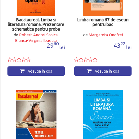
Bacalaureat. Limba si
Limba romana 67 de eseuri
literatura romana. Prezentare
pentru bac
schematica pentru proba
scrisa
de
Robert-Andrei Stoica,
de
Margareta Onofrei
Bianca-Virginia Ibadula
60
22
29
43
lei
lei
Adauga in cos
Adauga in cos