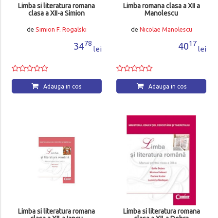
Limba si literatura romana
Limba romana clasa a XII a
clasa a XII-a Simion
Manolescu
de
Simion F. Rogalski
de
Nicolae Manolescu
78
17
34
40
lei
lei
Adauga in cos
Adauga in cos
Limba si literatura romana
Limba si literatura romana