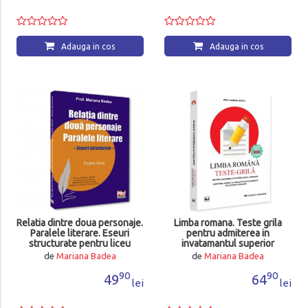
Adauga in cos
Adauga in cos
Relatia dintre doua personaje.
Limba romana. Teste grila
Paralele literare. Eseuri
pentru admiterea in
structurate pentru liceu
invatamantul superior
de
Mariana Badea
de
Mariana Badea
90
90
49
64
lei
lei