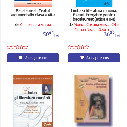
Bacalaureat. Textul
Limba si literatura romana.
argumentativ clasa a XII-a
Eseuri. Pregatire pentru
bacalaureat (editia a II-a)
de
Gina Mioara Varga
de
Monica Cristina Anisie, C-tin
Ciprian Nistor, Georgina
64
89
50
36
Andreea Nistor
lei
lei
Adauga in cos
Adauga in cos