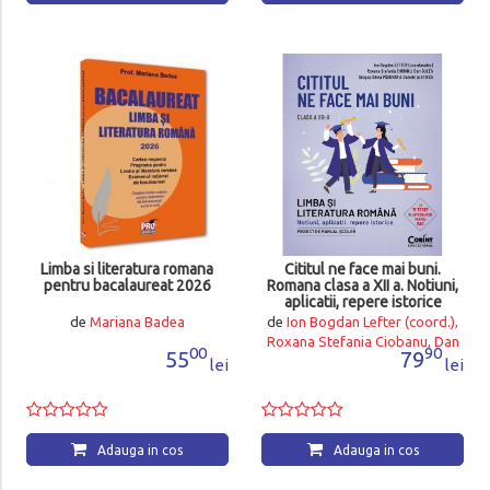
Limba si literatura romana
Cititul ne face mai buni.
pentru bacalaureat 2026
Romana clasa a XII a. Notiuni,
aplicatii, repere istorice
de
Mariana Badea
de
Ion Bogdan Lefter (coord.),
Roxana Stefania Ciobanu, Dan
00
90
55
79
Gulea, Dragos Paduraru,
lei
lei
Dumitrita Stoica
Adauga in cos
Adauga in cos