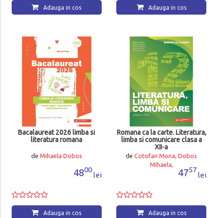
Adauga in cos
Adauga in cos
Bacalaureat 2026 limba si
Romana ca la carte. Literatura,
literatura romana
limba si comunicare clasa a
XII-a
de
Mihaela Dobos
de
Cotofan Mona, Dobos
Mihaela,
00
57
48
47
lei
lei
Adauga in cos
Adauga in cos