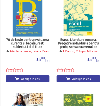
70 de teste pentru evaluarea
Eseul. Literatura romana.
curenta si bacalaureat:
Pregatire individuala pentru
subiectul I si al II-lea
proba scrisa examenul de
bacalaureat (editia 2024)
de
Marilena Lascar, Liliana Paicu
de
L.Pancu , M.Lupu, M.Lazar
00
00
35
35
lei
lei
Adauga in cos
Adauga in cos