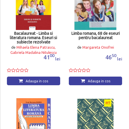
Bacalaureat - Limba si
Limba romana, 68 de eseuri
literatura romana. Eseuri si
pentru bacalaureat
subiecte rezolvate
de
Mihaela Elena Patrascu,
de
Margareta Onofrei
Gabriela Madalina Nitulescu
00
50
41
46
lei
lei
Adauga in cos
Adauga in cos