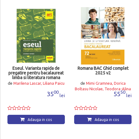
Eseul. Varianta rapida de
Romana BAC Ghid complet
pregatire pentru bacalaureat
2025 v2
limba si literatura romana
de
Marilena Lascar, Liliana Paicu
de
Mimi Gramnea, Dorica
Boltasu Nicolae, Teodora-Alina
00
50
35
55
Rosca
lei
lei
Adauga in cos
Adauga in cos