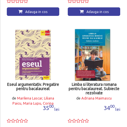
Adauga in cos
Adauga in cos
Eseul argumentativ. Pregatire
Limba si literatura romana
pentru bacalaureat
pentru bacalaureat. Subiecte
rezolvate
de
Marilena Lascar, Liliana
de
Adriana Maimascu
Paicu, Maria Lupu, Corina
00
00
35
34
Bogheanu
lei
lei