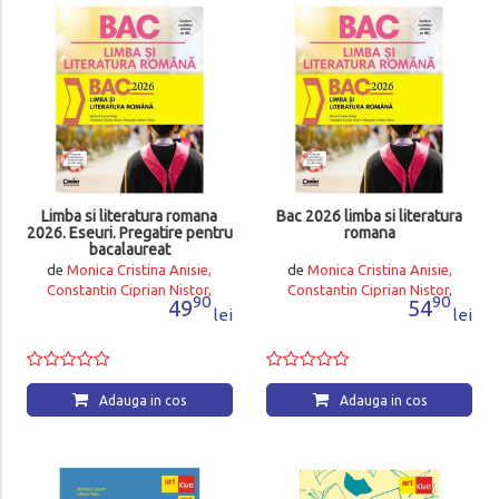
Limba si literatura romana
Bac 2026 limba si literatura
2026. Eseuri. Pregatire pentru
romana
bacalaureat
de
Monica Cristina Anisie,
de
Monica Cristina Anisie,
Constantin Ciprian Nistor,
Constantin Ciprian Nistor,
90
90
49
54
Georgiana Andreea Nistor
Georgiana Andreea Nistor
lei
lei
Adauga in cos
Adauga in cos